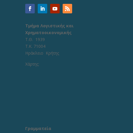
Τμήμα Λογιστικής και
Χρηματοοικονομικής
Τ.Θ. 1939
Τ.Κ. 71004
Ηράκλειο Κρήτης
Χάρτης:
Γραμματεία