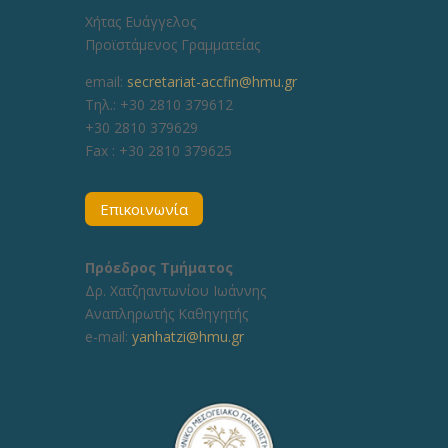
Χήτας Ευάγγελος
Προϊστάμενος Γραμματείας
email:
secretariat-accfin@hmu.gr
Τηλ.: +30 2810 379612
+30 2810 379629
Fax :
+30 2810 379625
Επικοινωνία
Πρόεδρος Τμήματος
Δρ. Χατζηαντωνίου Ιωάννης
Αναπληρωτής Καθηγητής
e-mail:
yanhatzi@hmu.gr