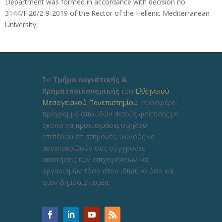
Department was formed in accordance with decision no.
3144/F.20/2-9-2019 of the Rector of the Hellenic Mediterranean
University.
Το
Τμήμα Λογιστικής &
Χρηματοοικονομικής
του
Ελληνικού
Μεσογειακού Πανεπιστημίου
προσφέρει
πρόγραμμα σπουδών 4ετούς φοίτησης με
σκοπό να προετοιμάσει υψηλού
επιπέδου επιστήμονες, ικανούς να
ανταποκριθούν στις σύγχρονες
απαιτήσεις των επιχειρήσεων και
οργανισμών τόσο στον ιδιωτικό όσο και
στον δημόσιο τομέα.