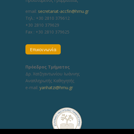
Προϊστάμενος Γραμματείας
email:
secretariat-accfin@hmu.gr
Τηλ.: +30 2810 379612
+30 2810 379629
Fax :
+30 2810 379625
Επικοινωνία
Πρόεδρος Τμήματος
Δρ. Χατζηαντωνίου Ιωάννης
Αναπληρωτής Καθηγητής
e-mail:
yanhatzi@hmu.gr