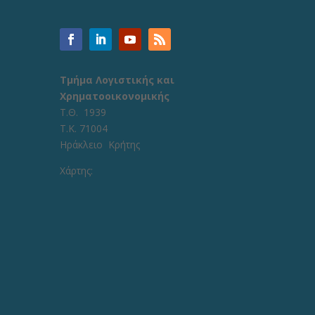
Τμήμα Λογιστικής και
Χρηματοοικονομικής
Τ.Θ. 1939
Τ.Κ. 71004
Ηράκλειο Κρήτης
Χάρτης: