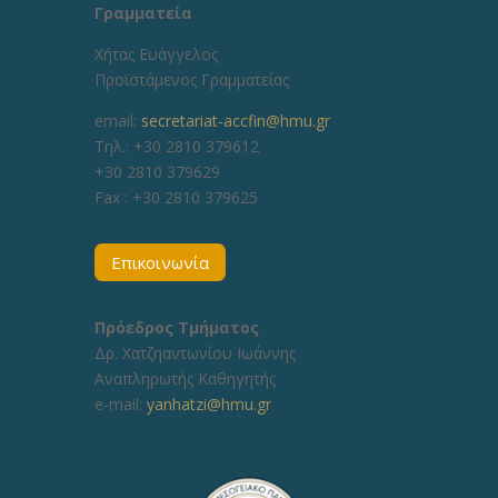
Γραμματεία
Χήτας Ευάγγελος
Προϊστάμενος Γραμματείας
email:
secretariat-accfin@hmu.gr
Τηλ.: +30 2810 379612
+30 2810 379629
Fax :
+30 2810 379625
Επικοινωνία
Πρόεδρος Τμήματος
Δρ. Χατζηαντωνίου Ιωάννης
Αναπληρωτής Καθηγητής
e-mail:
yanhatzi@hmu.gr