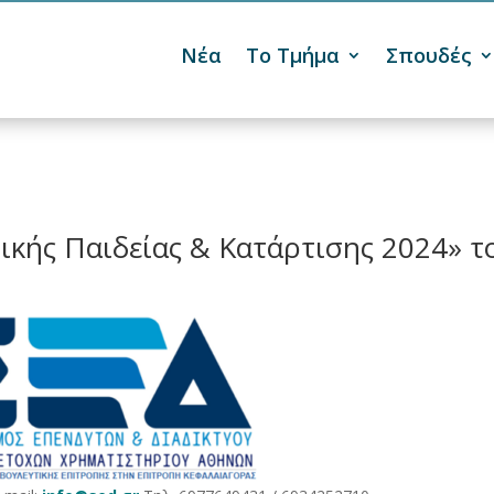
Νέα
Το Τμήμα
Σπουδές

κής Παιδείας & Κατάρτισης 2024» τ