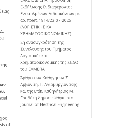
ΕΛΚΕ ΕΛΜΕΠΑ: Πρόσκληση
Εκδήλωσης Ενδιαφέροντος
δείας
Εντεταλμένων Διδασκόντων με
αρ. πρωτ. 1814/23-07-2026
(ΛΟΓΙΣΤΙΚΗΣ ΚΑΙ
ΕΔ,
ΧΡΗΜΑΤΟΟΙΚΟΝΟΜΙΚΗΣ)
που
2η ανασυγκρότηση της
Συνέλευσης του Τμήματος
Λογιστικής και
Χρηματοοικονομικής της ΣΕΔΟ
πης
του ΕΛΜΕΠΑ
Άρθρο των Καθηγητών Σ.
Αρβανίτη, Γ. Αγιομυργιανάκης
των
και της Επίκ. Καθηγήτριας Μ.
ου,
Γρυδάκη δημοσιεύθηκε στο
cial
Journal of Electrical Engineering
εχος
sis of