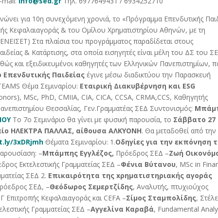
-mail:
info@sed.gr
Τηλ. 6977649431 / 6934252710
ώνει για 10η συνεχόμενη χρονιά, το «Πρόγραμμα Επενδυτικής Παι
οπής Κεφαλαιαγοράς & του Ομίλου Χρηματιστηρίου Αθηνών, με τη
(ΕΝΕΙΣΕΤ) Στα πλαίσια του προγράμματος παραδίδεται στους
ιδείας & Κατάρτισης, στα οποία εισηγητές είναι μέλη του ΔΣ του Σ
αθώς και εξειδικευμένοι καθηγητές των Ελληνικών Πανεπιστημίων, 
ο Επενδυτικής Παιδείας
έγινε μέσω διαδικτύου την Παρασκευή
 TEAMS Θέμα Σεμιναρίου:
Εταιρική Διακυβέρνηση και ESG
onors), MSc, PhD, CMIIA, CIA, CICA, CCSA, CRMA,CCS, Καθηγητής
 Πανεπιστημίου Θεσσαλίας, Γεν.Γραμματέας ΣΕΔ Συντονισμός:
Μπάμ
ΙΟΥ
Το 7ο Σεμινάριο θα γίνει με φυσική παρουσία, το
Σάββατο 27
είο ΗΛΕΚΤΡΑ ΠΑΛΛΑΣ, αίθουσα ΑΛΚΥΟΝΗ
. Θα μεταδοθεί από την
it.ly/3xDRjmh
Θέματα Σεμιναρίου: 1.
Οδηγίες για την εκπόνηση 
αρουσίαση: –
Μπάμπης Εγγλέζος,
Πρόεδρος ΣΕΔ –
Ζωή Οικονόμ
εδρος Εκτελεστικής Γραμματείας ΣΕΔ –
Φένια Βύτανου
, MSc in Finan
μματείας ΣΕΔ 2.
Επικαιρότητα της
x
ρηματιστηριακής αγοράς
ρόεδρος ΣΕΔ, –
Θεόδωρος Σεμερτζίδης
, Αναλυτής, πτυχιούχος
 Γ Επιτροπής Κεφαλαιαγοράς και CEFA –
Σίμος Σταμπολίδης
, Στέλ
ελεστικής Γραμματείας ΣΕΔ –
Αγγελίνα Καραβά
, Fundamental Analy