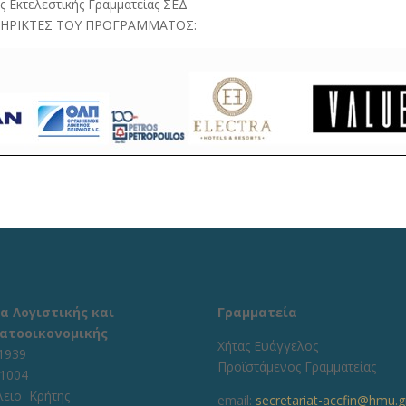
ος Εκτελεστικής Γραμματείας ΣΕΔ
ΗΡΙΚΤΕΣ ΤΟΥ ΠΡΟΓΡΑΜΜΑΤΟΣ:
α Λογιστικής και
Γραμματεία
ατοοικονομικής
Χήτας Ευάγγελος
1939
Προϊστάμενος Γραμματείας
71004
λειο Κρήτης
email:
secretariat-accfin@hmu.g