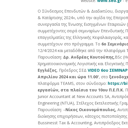
website:
www.sed.gr
- e
Ο Σύνδεσμος Επενδυτών & Διαδικτύου, διοργαν
& Κατάρτισης 2024», υπό την αιγίδα της Επιτρ
συνεργασία της Ένωσης Εισηγμένων Εταιρειών 
συμμετέχοντες σειρά σεμιναρίων Επενδυτικής Πα
επαγγελματίες της Ελληνικής Κεφαλαιαγοράς, κ
συμμετέχουν στο πρόγραμμα.
Το
6ο Σεμινάρι
12/4/2024 και μεταδόθηκε από την πλατφόρμα
Παρουσίαση:
Δρ. Ανδρέας Κουτούπης
,BSc (H
Χρηματοοικονομικής Λογιστικής και Ελεγκτικής
Εγγλέζος
, Πρόεδρος ΣΕΔ
VIDEO 6ου ΣΕΜΙΝΑΡ
Απριλίου 2024 και ώρα 11.00'
, στο
ξενοδοχ
πλατφόρμα TEAMS, στον σύνδεσμο:
https://b
εργασίών, στα πλαίσια του 10ου Π.Ε.Π.Κ.
Π
Junior Accountant at New Accounts SA, Αντιπρό
Engineering (NTUA), Στέλεχος Εκτελεστικής Γρα
Παρουσίαση: –
Νίκος Οικονομόπουλος,
Αντιπ
διοίκησης επιχειρήσεων, κάτοχος πιστοποίησης
Bussinesst Tax & Accounting, Αντιπρόεδρος Εκτ