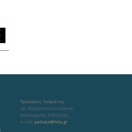
Πρόεδρος Τμήματος
Δρ. Χατζηαντωνίου Ιωάννης
Αναπληρωτής Καθηγητής
e-mail:
yanhatzi@hmu.gr
r