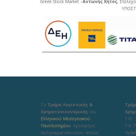
Greek Stock Market –
Αντώνης Χήτος
, Στέλεχ
ΥΠΟΣΤ
Το
Τμήμα Λογιστικής &
Τμήμ
Χρηματοοικονομικής
του
Χρημ
Ελληνικού Μεσογειακού
Τ.Θ. 
Πανεπιστημίου
προσφέρει
Τ.Κ. 
πρόγραμμα σπουδών 4ετούς
Ηράκ