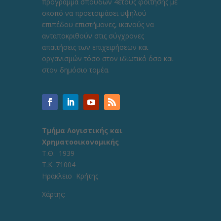
πρόγραμμα σπουδών 4ετούς φοίτησης με
σκοπό να προετοιμάσει υψηλού
επιπέδου επιστήμονες, ικανούς να
ανταποκριθούν στις σύγχρονες
απαιτήσεις των επιχειρήσεων και
οργανισμών τόσο στον ιδιωτικό όσο και
στον δημόσιο τομέα.
Τμήμα Λογιστικής και
Χρηματοοικονομικής
Τ.Θ. 1939
Τ.Κ. 71004
Ηράκλειο Κρήτης
Χάρτης: