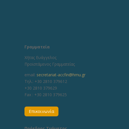
Γραμματεία
Χήτας Ευάγγελος
Προϊστάμενος Γραμματείας
email:
secretariat-accfin@hmu.gr
Τηλ.: +30 2810 379612
+30 2810 379629
Fax :
+30 2810 379625
Επικοινωνία
Πρόεδρος Τμήματος