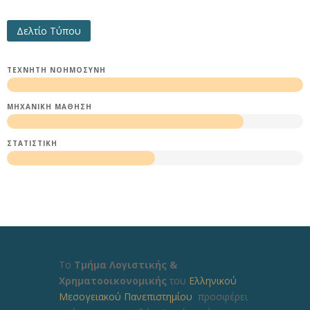
Δελτίο Τύπου
ΤΕΧΝΗΤΉ ΝΟΗΜΟΣΎΝΗ
ΜΗΧΑΝΙΚΉ ΜΆΘΗΣΗ
ΣΤΑΤΙΣΤΙΚΉ
Το
Τμήμα Λογιστικής &
Χρηματοοικονομικής
του
Ελληνικού
Μεσογειακού Πανεπιστημίου
προσφέρει