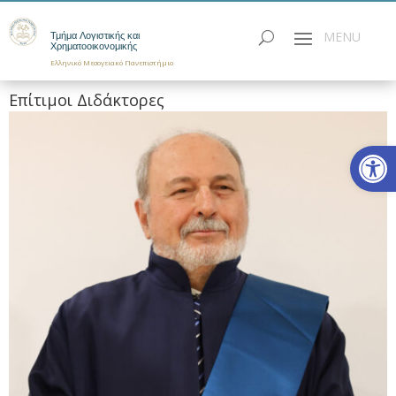
Τμήμα Λογιστικής και
Χρηματοοικονομικής
Ελληνικό Μεσογειακό Πανεπιστήμιο
Επίτιμοι Διδάκτορες
Ανοίξτε