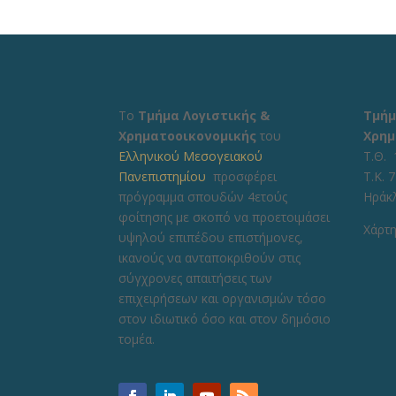
Το
Τμήμα Λογιστικής &
Τμήμ
Χρηματοοικονομικής
του
Χρημ
Ελληνικού Μεσογειακού
Τ.Θ. 
Πανεπιστημίου
προσφέρει
Τ.Κ. 
πρόγραμμα σπουδών 4ετούς
Ηράκ
φοίτησης με σκοπό να προετοιμάσει
Χάρτη
υψηλού επιπέδου επιστήμονες,
ικανούς να ανταποκριθούν στις
σύγχρονες απαιτήσεις των
επιχειρήσεων και οργανισμών τόσο
στον ιδιωτικό όσο και στον δημόσιο
τομέα.