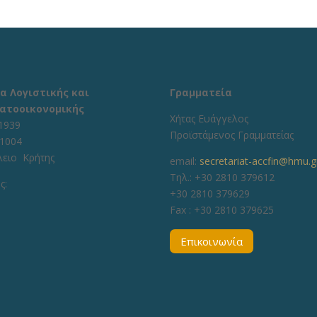
α Λογιστικής και
Γραμματεία
ατοοικονομικής
Χήτας Ευάγγελος
1939
Προϊστάμενος Γραμματείας
71004
λειο Κρήτης
email:
secretariat-accfin@hmu.g
Τηλ.: +30 2810 379612
ς:
+30 2810 379629
Fax :
+30 2810 379625
Επικοινωνία