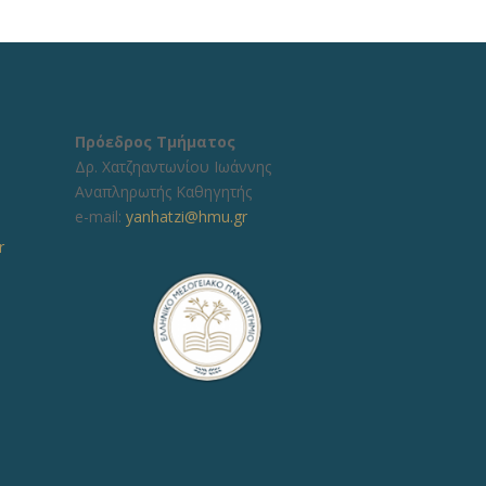
Πρόεδρος Τμήματος
Δρ. Χατζηαντωνίου Ιωάννης
Αναπληρωτής Καθηγητής
e-mail:
yanhatzi@hmu.gr
r