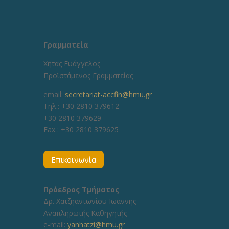
Γραμματεία
Χήτας Ευάγγελος
Προϊστάμενος Γραμματείας
email:
secretariat-accfin@hmu.gr
Τηλ.: +30 2810 379612
+30 2810 379629
Fax :
+30 2810 379625
Επικοινωνία
Πρόεδρος Τμήματος
Δρ. Χατζηαντωνίου Ιωάννης
Αναπληρωτής Καθηγητής
e-mail:
yanhatzi@hmu.gr