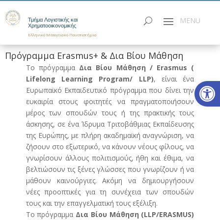
Τμήμα Λογιστικής και
Χρηματοοικονομικής
Ελληνικό Μεσογειακό Πανεπιστήμιο
Πρόγραμμα Erasmus+ & Δια Βίου Μάθηση
Το πρόγραμμα
Δια Βίου Μάθηση / Erasmus (
Lifelong Learning Program/ LLP)
, είναι ένα
Ανοίξτε
Ευρωπαϊκό Εκπαιδευτικό πρόγραμμα που δίνει την
ευκαιρία στους φοιτητές να πραγματοποιήσουν
μέρος των σπουδών τους ή της πρακτικής τους
άσκησης, σε ένα Ίδρυμα Τριτοβάθμιας Εκπαίδευσης
της Ευρώπης, με πλήρη ακαδημαϊκή αναγνώριση, να
ζήσουν στο εξωτερικό, να κάνουν νέους φίλους, να
γνωρίσουν άλλους πολιτισμούς, ήθη και έθιμα, να
βελτιώσουν τις ξένες γλώσσες που γνωρίζουν ή να
μάθουν καινούργιες. Ακόμη να δημιουργήσουν
νέες προοπτικές για τη συνέχεια των σπουδών
τους και την επαγγελματική τους εξέλιξη.
Το πρόγραμμα
Δια Βίου Μάθηση (LLP/ERASMUS)