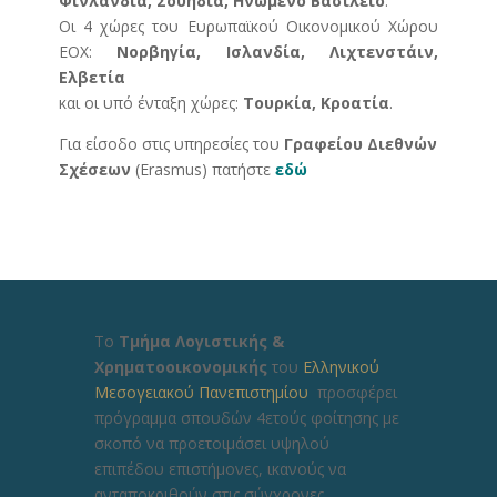
Φινλανδία, Σουηδία, Ηνωμένο Βασίλειο
.
Οι 4 χώρες του Ευρωπαϊκού Οικονομικού Χώρου
ΕΟΧ:
Νορβηγία, Ισλανδία, Λιχτενστάιν,
Ελβετία
και οι υπό ένταξη χώρες:
Τουρκία, Κροατία
.
Για είσοδο στις υπηρεσίες του
Γραφείου Διεθνών
Σχέσεων
(Erasmus) πατήστε
εδώ
Το
Τμήμα Λογιστικής &
Χρηματοοικονομικής
του
Ελληνικού
Μεσογειακού Πανεπιστημίου
προσφέρει
πρόγραμμα σπουδών 4ετούς φοίτησης με
σκοπό να προετοιμάσει υψηλού
επιπέδου επιστήμονες, ικανούς να
ανταποκριθούν στις σύγχρονες