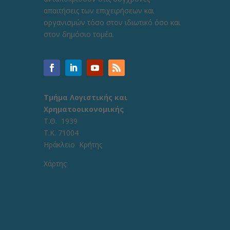
απαιτήσεις των επιχειρήσεων και
οργανισμών τόσο στον ιδιωτικό όσο και
στον δημόσιο τομέα.
Τμήμα Λογιστικής και
Χρηματοοικονομικής
Τ.Θ. 1939
Τ.Κ. 71004
Ηράκλειο Κρήτης
Χάρτης: