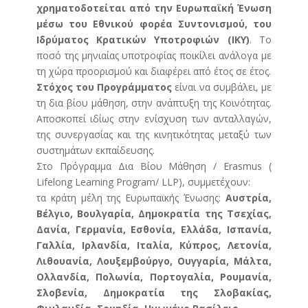
χρηματοδοτείται από την Ευρωπαϊκή Ένωση
μέσω του Εθνικού φορέα Συντονισμού, του
Ιδρύματος Κρατικών Υποτροφιών (ΙΚΥ)
. Το
ποσό της μηνιαίας υποτροφίας ποικίλει ανάλογα με
τη χώρα προορισμού και διαφέρει από έτος σε έτος.
Στόχος του Προγράμματος
είναι να συμβάλει, με
τη δια βίου μάθηση, στην ανάπτυξη της Κοινότητας.
Αποσκοπεί ιδίως στην ενίσχυση των ανταλλαγών,
της συνεργασίας και της κινητικότητας μεταξύ των
συστημάτων εκπαίδευσης.
Στο Πρόγραμμα Δια Βίου Μάθηση / Erasmus (
Lifelong Learning Program/ LLP), συμμετέχουν:
τα κράτη μέλη της Ευρωπαϊκής Ένωσης:
Αυστρία,
Βέλγιο, Βουλγαρία, Δημοκρατία της Τσεχίας,
Δανία, Γερμανία, Εσθονία, Ελλάδα, Ισπανία,
Γαλλία, Ιρλανδία, Ιταλία, Κύπρος, Λετονία,
Λιθουανία, Λουξεμβούργο, Ουγγαρία, Μάλτα,
Ολλανδία, Πολωνία, Πορτογαλία, Ρουμανία,
Σλοβενία, Δημοκρατία της Σλοβακίας,