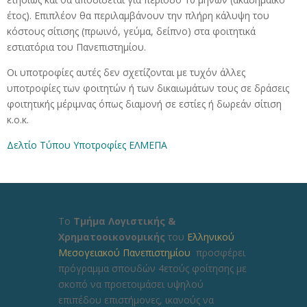
έτος). Επιπλέον θα περιλαμβάνουν την πλήρη κάλυψη του
κόστους σίτισης (πρωινό, γεύμα, δείπνο) στα φοιτητικά
εστιατόρια του Πανεπιστημίου.
Οι υποτροφίες αυτές δεν σχετίζονται με τυχόν άλλες
υποτροφίες των φοιτητών ή των δικαιωμάτων τους σε δράσεις
φοιτητικής μέριμνας όπως διαμονή σε εστίες ή δωρεάν σίτιση
κ.ο.κ.
Δελτίο Τύπου Υποτροφίες ΕΛΜΕΠΑ
Το
Τμήμα Λογιστικής &
Χρηματοοικονομικής
του
Ελληνικού
Μεσογειακού Πανεπιστημίου
προσφέρει
πρόγραμμα σπουδών 4ετούς φοίτησης με
σκοπό να προετοιμάσει υψηλού
επιπέδου επιστήμονες, ικανούς να