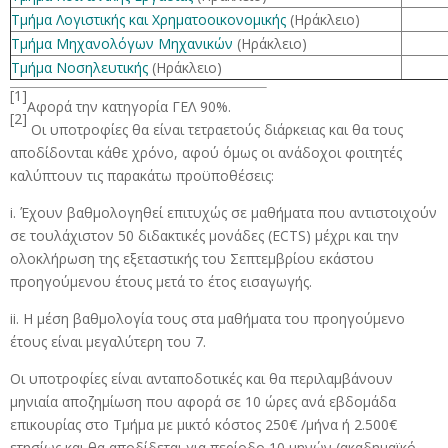
Τμήμα Λογιστικής και Χρηματοοικονομικής
(Ηράκλειο)
Τμήμα Μηχανολόγων Μηχανικών
(Ηράκλειο)
Τμήμα Νοσηλευτικής
(Ηράκλειο)
[1]
Αφορά την κατηγορία ΓΕΛ 90%.
[2]
Οι υποτροφίες θα είναι τετραετούς διάρκειας και θα τους
αποδίδονται κάθε χρόνο, αφού όμως οι ανάδοχοι φοιτητές
καλύπτουν τις παρακάτω προϋποθέσεις:
i. Έχουν βαθμολογηθεί επιτυχώς σε μαθήματα που αντιστοιχούν
σε τουλάχιστον 50 διδακτικές μονάδες (ECTS) μέχρι και την
ολοκλήρωση της εξεταστικής του Σεπτεμβρίου εκάστου
προηγούμενου έτους μετά το έτος εισαγωγής.
ii. Η μέση βαθμολογία τους στα μαθήματα του προηγούμενο
έτους είναι μεγαλύτερη του 7.
Οι υποτροφίες είναι ανταποδοτικές και θα περιλαμβάνουν
μηνιαία αποζημίωση που αφορά σε 10 ώρες ανά εβδομάδα
επικουρίας στο Τμήμα με μικτό κόστος 250€ /μήνα ή 2.500€
ετησίως και θα αποδίδεται για περίοδο 10 μηνών (ακαδημαϊκό