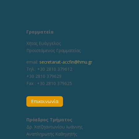
Γραμματεία
Χήτας Ευάγγελος
Προϊστάμενος Γραμματείας
email:
secretariat-accfin@hmu.gr
Τηλ.: +30 2810 379612
+30 2810 379629
Fax :
+30 2810 379625
Επικοινωνία
Πρόεδρος Τμήματος
Δρ. Χατζηαντωνίου Ιωάννης
Αναπληρωτής Καθηγητής