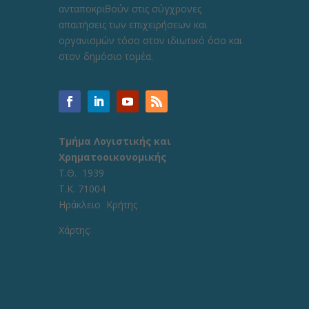
ανταποκριθούν στις σύγχρονες
απαιτήσεις των επιχειρήσεων και
οργανισμών τόσο στον ιδιωτικό όσο και
στον δημόσιο τομέα.
Τμήμα Λογιστικής και
Χρηματοοικονομικής
Τ.Θ. 1939
Τ.Κ. 71004
Ηράκλειο Κρήτης
Χάρτης: