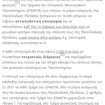
[1]
φοιτητές
στα Τμήματα του Ελληνικού Μεσογειακού
Πανεπιστημίου (ΕΛΜΕΠΑ) των οποίων τα μόρια εισαγωγής στις
Πανελλαδικές Εξετάσεις ξεπερνούν τα 10.000 μπορούν να
λάβουν
ανταποδοτική υποτροφία
και να
σπουδάσουν
καθ
’
όλη τη διάρκεια των σπουδών τους
με
μοναδικό κριτήριο επιλογής την επίδοσή τους στις Πανελλαδικές
Εξετάσεις,
χωρίς κανένα άλλο κριτήριο
λ.χ. οικονομική
κατάσταση, εντοπιότητα κ.τ.λ.
Η κάθε υποτροφία θα είναι ύψους
2.500 € το έτος
με
[2]
δυνατότητα
τετραετούς
διάρκειας
και περιλαμβάνει
επιπλέον του ποσού και την πλήρη κάλυψη του κόστους σίτισης
στα φοιτητικά εστιατόρια του Πανεπιστημίου.
Η επιλογή των υποτρόφων θα γίνει σύμφωνα με τη σειρά
κατάταξης εισαγωγής των επιτυχόντων πρωτοετών φοιτητών για
το 2021 σε κάθε Τμήμα του ΕΛΜΕΠΑ, από τα μόρια εισαγωγής
που θα συγκεντρώσουν στις Πανελλαδικές Εξετάσεις. Ο αριθμός
των υποτροφιών ανά Τμήμα του ΕΛΜΕΠΑ εμφανίζεται στον
Πίνακα 1. Για παράδειγμα, στο Τμήμα Διοικητικής Επιστήμης και