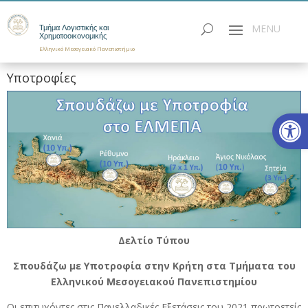
Τμήμα Λογιστικής και
Χρηματοοικονομικής
Ελληνικό Μεσογειακό Πανεπιστήμιο
Υποτροφίες
Ανοίξτε
Δελτίο Τύπου
Σπουδάζω με Υποτροφία στην Κρήτη στα Τμήματα του
Ελληνικού Μεσογειακού Πανεπιστημίου
Οι επιτυχόντες στις Πανελλαδικές Εξετάσεις του 2021 πρωτοετείς