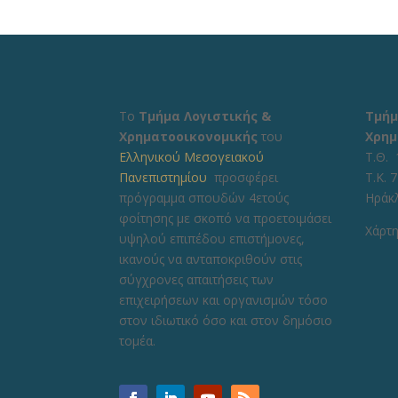
Το
Τμήμα Λογιστικής &
Τμήμ
Χρηματοοικονομικής
του
Χρημ
Ελληνικού Μεσογειακού
Τ.Θ. 
Πανεπιστημίου
προσφέρει
Τ.Κ. 
πρόγραμμα σπουδών 4ετούς
Ηράκ
φοίτησης με σκοπό να προετοιμάσει
Χάρτη
υψηλού επιπέδου επιστήμονες,
ικανούς να ανταποκριθούν στις
σύγχρονες απαιτήσεις των
επιχειρήσεων και οργανισμών τόσο
στον ιδιωτικό όσο και στον δημόσιο
τομέα.