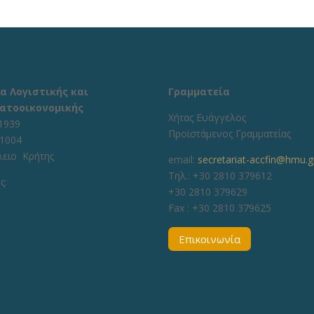
α Λογιστικής και
Γραμματεία
ατοοικονομικής
Χήτας Ευάγγελος
1939
Προϊστάμενος Γραμματείας
71004
λειο Κρήτης
email:
secretariat-accfin@hmu.g
Τηλ.: +30 2810 379612
ς:
+30 2810 379629
Fax :
+30 2810 379625
Επικοινωνία