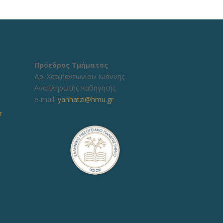
Πρόεδρος Τμήματος
Δρ. Χατζηαντωνίου Ιωάννης
Αναπληρωτής Καθηγητής
e-mail:
yanhatzi@hmu.gr
r