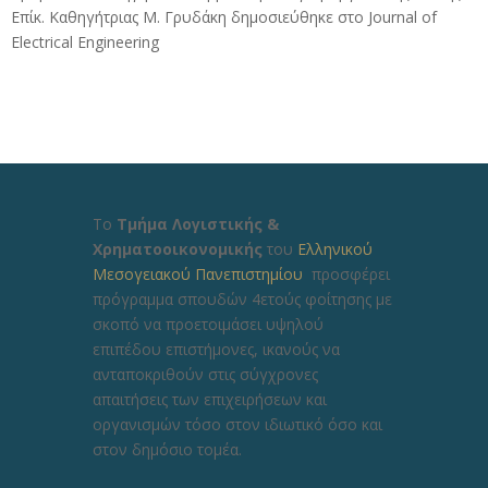
Επίκ. Καθηγήτριας Μ. Γρυδάκη δημοσιεύθηκε στο Journal of
Electrical Engineering
Το
Τμήμα Λογιστικής &
Χρηματοοικονομικής
του
Ελληνικού
Μεσογειακού Πανεπιστημίου
προσφέρει
πρόγραμμα σπουδών 4ετούς φοίτησης με
σκοπό να προετοιμάσει υψηλού
επιπέδου επιστήμονες, ικανούς να
ανταποκριθούν στις σύγχρονες
απαιτήσεις των επιχειρήσεων και
οργανισμών τόσο στον ιδιωτικό όσο και
στον δημόσιο τομέα.