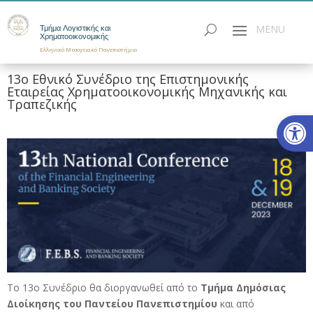
Τμήμα Λογιστικής και
Χρηματοοικονομικής
Ελληνικό Μεσογειακό Πανεπιστήμιο
13ο Εθνικό Συνέδριο της Επιστημονικής
Εταιρείας Χρηματοοικονομικής Μηχανικής και
Τραπεζικής
Ανοίξτε
Το 13ο Συνέδριο θα διοργανωθεί από το
Τμήμα Δημόσιας
Διοίκησης του Παντείου Πανεπιστημίου
και από