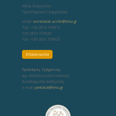
Χήτας Ευάγγελος
Προϊστάμενος Γραμματείας
email:
secretariat-accfin@hmu.gr
Τηλ.: +30 2810 379612
+30 2810 379629
Fax :
+30 2810 379625
Επικοινωνία
Πρόεδρος Τμήματος
Δρ. Χατζηαντωνίου Ιωάννης
Αναπληρωτής Καθηγητής
e-mail:
yanhatzi@hmu.gr