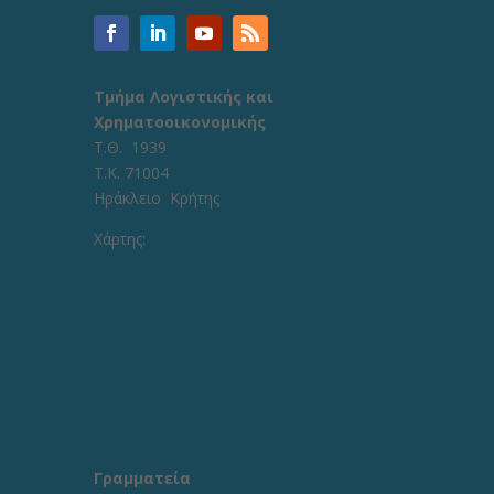
Τμήμα Λογιστικής και
Χρηματοοικονομικής
Τ.Θ. 1939
Τ.Κ. 71004
Ηράκλειο Κρήτης
Χάρτης:
Γραμματεία