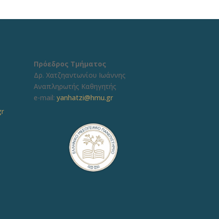
Πρόεδρος Τμήματος
Δρ. Χατζηαντωνίου Ιωάννης
Αναπληρωτής Καθηγητής
e-mail:
yanhatzi@hmu.gr
gr