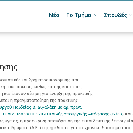
Νέα
Το Τμήμα
Σπουδές

κησης
Λογιστικής και Χρηματοοικονομικής που
κή τους άσκηση, καθώς επίσης και στους
 και έκαναν αίτηση για έναρξη της πρακτικής
λλεται η πραγματοποίηση της πρακτικής
γού Παιδείας Β. Διγαλάκη με αρ. πρωτ.
/ΓΠ. οικ. 16838/10.3.2020 Κοινής Υπουργικής Απόφασης (Β΄783)
που
ς υγείας, η προσωρινή απαγόρευση της εκπαιδευτικής λειτουργία
ικά Ιδρύματα (Α.Ε.Ι) της ημεδαπής για το χρονικό διάστημα από