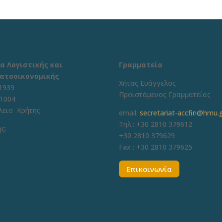
α Λογιστικής και
Γραμματεία
ατοοικονομικής
Χήτας Ευάγγελος
1939
Προϊστάμενος Γραμματείας
71004
λειο Κρήτης
email:
secretariat-accfin@hmu.
Τηλ.: +30 2810 379612
ς:
+30 2810 379629
Fax :
+30 2810 379625
Επικοινωνία