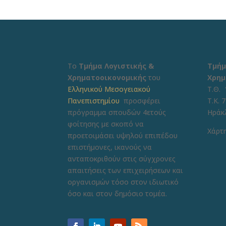
Το
Τμήμα Λογιστικής &
Τμήμ
Χρηματοοικονομικής
του
Χρημ
Ελληνικού Μεσογειακού
Τ.Θ. 
Πανεπιστημίου
προσφέρει
Τ.Κ. 
πρόγραμμα σπουδών 4ετούς
Ηράκ
φοίτησης με σκοπό να
Χάρτη
προετοιμάσει υψηλού επιπέδου
επιστήμονες, ικανούς να
ανταποκριθούν στις σύγχρονες
απαιτήσεις των επιχειρήσεων και
οργανισμών τόσο στον ιδιωτικό
όσο και στον δημόσιο τομέα.