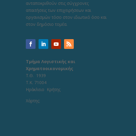
ανταποκριθούν στις σύγχρονες
απαιτήσεις των επιχειρήσεων και
οργανισμών τόσο στον ιδιωτικό όσο και
στον δημόσιο τομέα.
Τμήμα Λογιστικής και
Χρηματοοικονομικής
Τ.Θ. 1939
Τ.Κ. 71004
Ηράκλειο Κρήτης
Χάρτης: