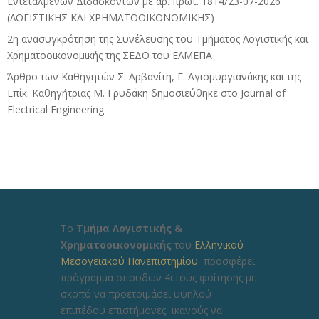
Εντεταλμένων Διδασκόντων με αρ. πρωτ. 1814/23-07-2026
(ΛΟΓΙΣΤΙΚΗΣ ΚΑΙ ΧΡΗΜΑΤΟΟΙΚΟΝΟΜΙΚΗΣ)
2η ανασυγκρότηση της Συνέλευσης του Τμήματος Λογιστικής και
Χρηματοοικονομικής της ΣΕΔΟ του ΕΛΜΕΠΑ
Άρθρο των Καθηγητών Σ. Αρβανίτη, Γ. Αγιομυργιανάκης και της
Επίκ. Καθηγήτριας Μ. Γρυδάκη δημοσιεύθηκε στο Journal of
Electrical Engineering
Το
Τμήμα Λογιστικής &
Χρηματοοικονομικής
του
Ελληνικού
Μεσογειακού Πανεπιστημίου
προσφέρει
πρόγραμμα σπουδών 4ετούς φοίτησης με
σκοπό να προετοιμάσει υψηλού
επιπέδου επιστήμονες, ικανούς να