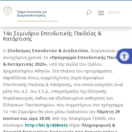
Τμήμα Λογιστικής και
Χρηματοοικονομικής
Ελληνικό Μεσογειακό Πανεπιστήμιο
14ο Σεμινάριο Επενδυτικής Παιδείας &
Κατάρτισης
Ανοίξτε
Ο
Σύνδεσμος Επενδυτών & Διαδικτύου
, διοργανώνει για 9η
συνεχόμενη χρονιά, το
«Πρόγραμμα Επενδυτικής Παιδείας
& Κατάρτισης 2023»
, υπό την αιγίδα του Ομίλου
Χρηματιστηρίου Αθηνών. Στα πλαίσια του προγράμματος
παραδίδεται στους συμμετέχοντες σειρά σεμιναρίων
Επενδυτικής Παιδείας & Κατάρτισης, στα οποία εισηγητές είναι
μέλη του Δ.Σ. του Σ.Ε.Δ., επαγγελματίες της Ελληνικής
Κεφαλαιαγοράς, καθώς και εξειδικευμένοι καθηγητές των
Ελληνικών Πανεπιστημίων, που συμμετέχουν στο πρόγραμμα.
Το 14ο Σεμινάριο θα γίνει μέσω διαδικτύου την
Πέμπτη 29
Ιουνίου και ώρα 20.00
, από την πλατφόρμα TEAMS, στο
σύνδεσμο:
http://bit.ly/426vets
Θέμα:
Πληροφορική &
Τεχνητή Νοημοσύνη: Εφαρμογές στο Χρηματιστήριο.