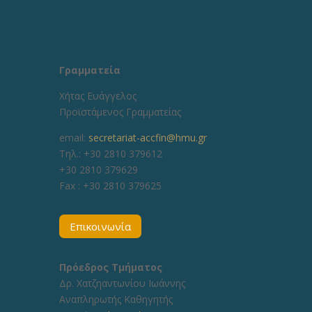
Γραμματεία
Χήτας Ευάγγελος
Προϊστάμενος Γραμματείας
email:
secretariat-accfin@hmu.gr
Τηλ.: +30 2810 379612
+30 2810 379629
Fax :
+30 2810 379625
Επικοινωνία
Πρόεδρος Τμήματος
Δρ. Χατζηαντωνίου Ιωάννης
Αναπληρωτής Καθηγητής