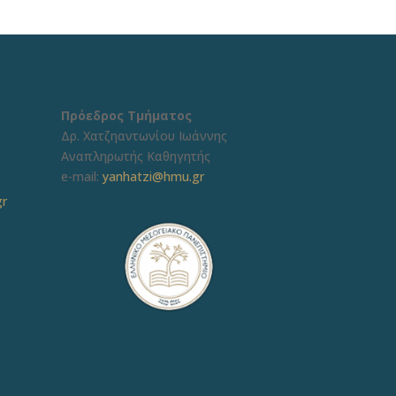
Πρόεδρος Τμήματος
Δρ. Χατζηαντωνίου Ιωάννης
Αναπληρωτής Καθηγητής
e-mail:
yanhatzi@hmu.gr
gr