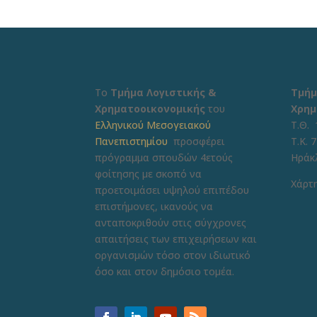
Το
Τμήμα Λογιστικής &
Τμήμ
Χρηματοοικονομικής
του
Χρημ
Ελληνικού Μεσογειακού
Τ.Θ. 
Πανεπιστημίου
προσφέρει
Τ.Κ. 
πρόγραμμα σπουδών 4ετούς
Ηράκ
φοίτησης με σκοπό να
Χάρτη
προετοιμάσει υψηλού επιπέδου
επιστήμονες, ικανούς να
ανταποκριθούν στις σύγχρονες
απαιτήσεις των επιχειρήσεων και
οργανισμών τόσο στον ιδιωτικό
όσο και στον δημόσιο τομέα.