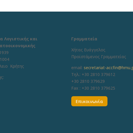
α Λογιστικής και
Γραμματεία
ατοοικονομικής
Χήτας Ευάγγελος
1939
Προϊστάμενος Γραμματείας
71004
λειο Κρήτης
email:
secretariat-accfin@hmu.
Τηλ.: +30 2810 379612
ς:
+30 2810 379629
Fax :
+30 2810 379625
Επικοινωνία