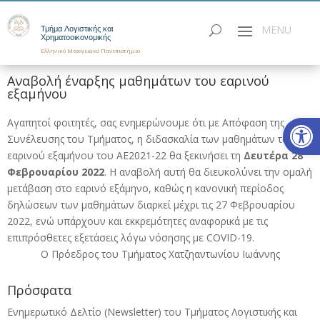
Τμήμα Λογιστικής και
Χρηματοοικονομικής
Ελληνικό Μεσογειακό Πανεπιστήμιο
Αναβολή έναρξης μαθημάτων του εαρινού
εξαμήνου
Ανοίξτε
Αγαπητοί φοιτητές, σας ενημερώνουμε ότι με Απόφαση της
Συνέλευσης του Τμήματος, η διδασκαλία των μαθημάτων του
εαρινού εξαμήνου του ΑΕ2021-22 θα ξεκινήσει τη
Δευτέρα 28
Φεβρουαρίου 2022
. Η αναβολή αυτή θα διευκολύνει την ομαλή
μετάβαση στο εαρινό εξάμηνο, καθώς η κανονική περίοδος
δηλώσεων των μαθημάτων διαρκεί μέχρι τις 27 Φεβρουαρίου
2022, ενώ υπάρχουν και εκκρεμότητες αναφορικά με τις
επιπρόσθετες εξετάσεις λόγω νόσησης με COVID-19.
Ο Πρόεδρος του Τμήματος Χατζηαντωνίου Ιωάννης
Πρόσφατα
Ενημερωτικό Δελτίο (Newsletter) του Τμήματος Λογιστικής και