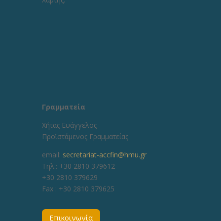
Γραμματεία
Χήτας Ευάγγελος
Προϊστάμενος Γραμματείας
email:
secretariat-accfin@hmu.gr
Τηλ.: +30 2810 379612
+30 2810 379629
Fax :
+30 2810 379625
Επικοινωνία