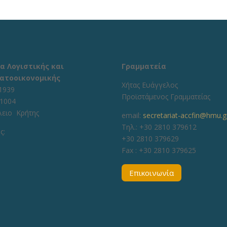
α Λογιστικής και
Γραμματεία
ατοοικονομικής
Χήτας Ευάγγελος
1939
Προϊστάμενος Γραμματείας
71004
λειο Κρήτης
email:
secretariat-accfin@hmu.g
Τηλ.: +30 2810 379612
ς:
+30 2810 379629
Fax :
+30 2810 379625
Επικοινωνία