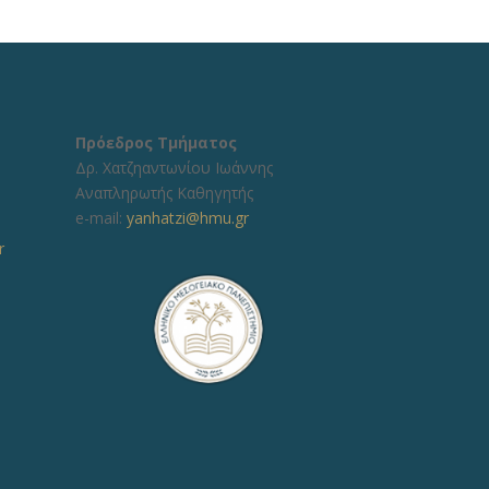
Πρόεδρος Τμήματος
Δρ. Χατζηαντωνίου Ιωάννης
Αναπληρωτής Καθηγητής
e-mail:
yanhatzi@hmu.gr
r