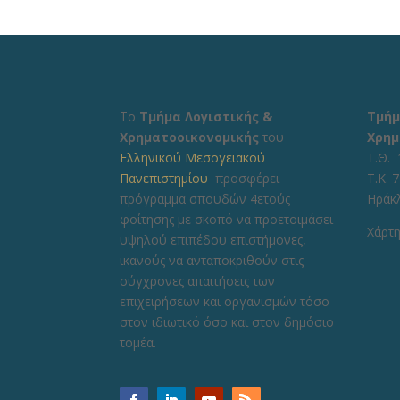
Το
Τμήμα Λογιστικής &
Τμήμ
Χρηματοοικονομικής
του
Χρημ
Ελληνικού Μεσογειακού
Τ.Θ. 
Πανεπιστημίου
προσφέρει
Τ.Κ. 
πρόγραμμα σπουδών 4ετούς
Ηράκ
φοίτησης με σκοπό να προετοιμάσει
Χάρτη
υψηλού επιπέδου επιστήμονες,
ικανούς να ανταποκριθούν στις
σύγχρονες απαιτήσεις των
επιχειρήσεων και οργανισμών τόσο
στον ιδιωτικό όσο και στον δημόσιο
τομέα.