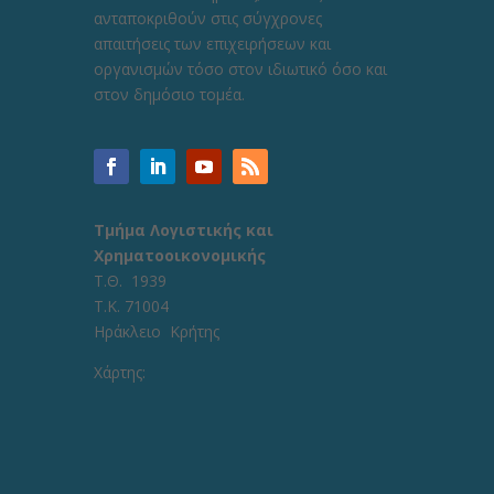
ανταποκριθούν στις σύγχρονες
απαιτήσεις των επιχειρήσεων και
οργανισμών τόσο στον ιδιωτικό όσο και
στον δημόσιο τομέα.
Τμήμα Λογιστικής και
Χρηματοοικονομικής
Τ.Θ. 1939
Τ.Κ. 71004
Ηράκλειο Κρήτης
Χάρτης: