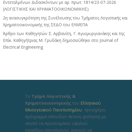
Εντεταλμένων Διδασκόντων με αρ. πρωτ. 1814/23-07-2026
(ΛΟΓΙΣΤΙΚΗΣ ΚΑΙ ΧΡΗΜΑΤΟΟΙΚΟΝΟΜΙΚΗΣ)
2η ανασυγκρότηση της Συνέλευσης του Τμήματος Λογιστικής και
Χρηματοοικονομικής της ΣΕΔΟ του ΕΛΜΕΠΑ
Άρθρο των Καθηγητών Σ. Αρβανίτη, Γ. Αγιομυργιανάκης και της
Επίκ. Καθηγήτριας Μ. Γρυδάκη δημοσιεύθηκε στο Journal of
Electrical Engineering
Το
Τμήμα Λογιστικής &
Χρηματοοικονομικής
του
Ελληνικού
Μεσογειακού Πανεπιστημίου
προσφέρει
πρόγραμμα σπουδών 4ετούς φοίτησης με
σκοπό να προετοιμάσει υψηλού
επιπέδου επιστήμονες, ικανούς να