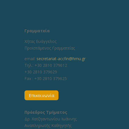
Γραμματεία
Χήτας Ευάγγελος
Προϊστάμενος Γραμματείας
email:
secretariat-accfin@hmu.gr
Τηλ.: +30 2810 379612
+30 2810 379629
Fax :
+30 2810 379625
Επικοινωνία
Πρόεδρος Τμήματος
Δρ. Χατζηαντωνίου Ιωάννης
Αναπληρωτής Καθηγητής