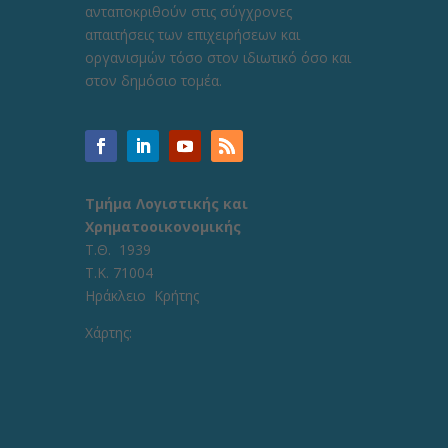
ανταποκριθούν στις σύγχρονες
απαιτήσεις των επιχειρήσεων και
οργανισμών τόσο στον ιδιωτικό όσο και
στον δημόσιο τομέα.
Τμήμα Λογιστικής και
Χρηματοοικονομικής
Τ.Θ. 1939
Τ.Κ. 71004
Ηράκλειο Κρήτης
Χάρτης: