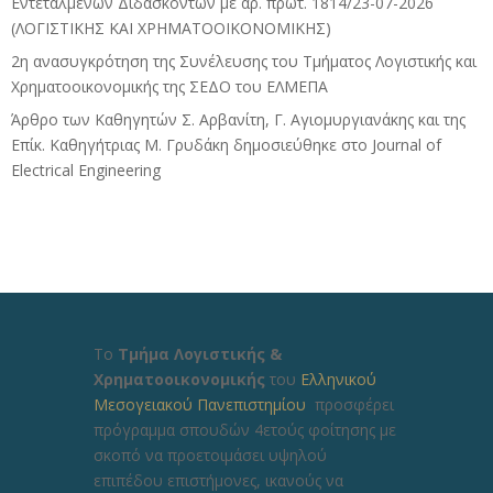
Εντεταλμένων Διδασκόντων με αρ. πρωτ. 1814/23-07-2026
(ΛΟΓΙΣΤΙΚΗΣ ΚΑΙ ΧΡΗΜΑΤΟΟΙΚΟΝΟΜΙΚΗΣ)
2η ανασυγκρότηση της Συνέλευσης του Τμήματος Λογιστικής και
Χρηματοοικονομικής της ΣΕΔΟ του ΕΛΜΕΠΑ
Άρθρο των Καθηγητών Σ. Αρβανίτη, Γ. Αγιομυργιανάκης και της
Επίκ. Καθηγήτριας Μ. Γρυδάκη δημοσιεύθηκε στο Journal of
Electrical Engineering
Το
Τμήμα Λογιστικής &
Χρηματοοικονομικής
του
Ελληνικού
Μεσογειακού Πανεπιστημίου
προσφέρει
πρόγραμμα σπουδών 4ετούς φοίτησης με
σκοπό να προετοιμάσει υψηλού
επιπέδου επιστήμονες, ικανούς να