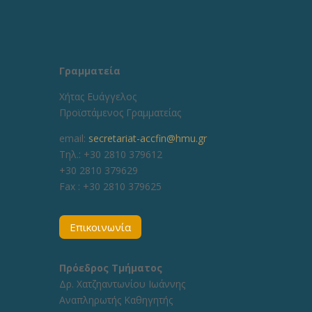
Γραμματεία
Χήτας Ευάγγελος
Προϊστάμενος Γραμματείας
email:
secretariat-accfin@hmu.gr
Τηλ.: +30 2810 379612
+30 2810 379629
Fax :
+30 2810 379625
Επικοινωνία
Πρόεδρος Τμήματος
Δρ. Χατζηαντωνίου Ιωάννης
Αναπληρωτής Καθηγητής