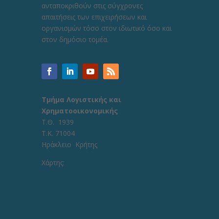
ανταποκριθούν στις σύγχρονες
απαιτήσεις των επιχειρήσεων και
οργανισμών τόσο στον ιδιωτικό όσο και
στον δημόσιο τομέα.
Τμήμα Λογιστικής και
Χρηματοοικονομικής
Τ.Θ. 1939
Τ.Κ. 71004
Ηράκλειο Κρήτης
Χάρτης: