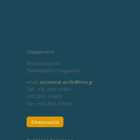
Γραμματεία
Χήτας Ευάγγελος
Προϊστάμενος Γραμματείας
email:
secretariat-accfin@hmu.gr
Τηλ.: +30 2810 379612
+30 2810 379629
Fax :
+30 2810 379625
Επικοινωνία