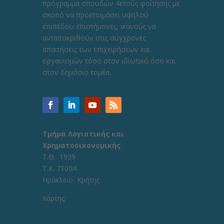
πρόγραμμα σπουδών 4ετούς φοίτησης με
σκοπό να προετοιμάσει υψηλού
επιπέδου επιστήμονες, ικανούς να
ανταποκριθούν στις σύγχρονες
απαιτήσεις των επιχειρήσεων και
οργανισμών τόσο στον ιδιωτικό όσο και
στον δημόσιο τομέα.
Τμήμα Λογιστικής και
Χρηματοοικονομικής
Τ.Θ. 1939
Τ.Κ. 71004
Ηράκλειο Κρήτης
Χάρτης: