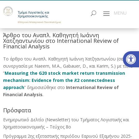
Τμήμα Λογιστικής και
Χρηματοοικονομικής
Ελληνικό Μεσογειακό Πανεπιστήμιο
Άρθρο του Αναπλ. Καθηγητή Ιωάννη
Χατζηαντωνίου στο International Review of
Financial Analysis
Ανοίξτε
Το άρθρο του Αναπλ. Καθηγητή Ιωάννη Χατζηαντωνίου (σε
συνεργασία με Naeem, M.A., Gabauer, D., και Karim, S.) με τίτλο
”
Measuring the G20 stock market return transmission
mechanism: Evidence from the 𝑅2 connectedness
approach
” δημοσιεύθηκε στο
International Review of
Financial Analysis
.
Πρόσφατα
Ενημερωτικό Δελτίο (Newsletter) του Τμήματος Λογιστικής και
Χρηματοοικονομικής – Τεύχος 8ο
Πρόγραμμα 2ης εξεταστικής περιόδου Eαρινού Eξαμήνου 2025-