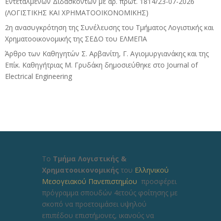
Εντεταλμένων Διδασκόντων με αρ. πρωτ. 1814/23-07-2026
(ΛΟΓΙΣΤΙΚΗΣ ΚΑΙ ΧΡΗΜΑΤΟΟΙΚΟΝΟΜΙΚΗΣ)
2η ανασυγκρότηση της Συνέλευσης του Τμήματος Λογιστικής και
Χρηματοοικονομικής της ΣΕΔΟ του ΕΛΜΕΠΑ
Άρθρο των Καθηγητών Σ. Αρβανίτη, Γ. Αγιομυργιανάκης και της
Επίκ. Καθηγήτριας Μ. Γρυδάκη δημοσιεύθηκε στο Journal of
Electrical Engineering
Το
Τμήμα Λογιστικής &
Χρηματοοικονομικής
του
Ελληνικού
Μεσογειακού Πανεπιστημίου
προσφέρει
πρόγραμμα σπουδών 4ετούς φοίτησης με
σκοπό να προετοιμάσει υψηλού
επιπέδου επιστήμονες, ικανούς να