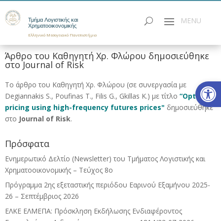
Τμήμα Λογιστικής και
Χρηματοοικονομικής
Ελληνικό Μεσογειακό Πανεπιστήμιο
Άρθρο του Καθηγητή Χρ. Φλώρου δημοσιεύθηκε
στο Journal of Risk
Ανοίξτε
Το άρθρο του Καθηγητή Χρ. Φλώρου (σε συνεργασία με
Degiannakis S., Poufinas T., Filis G., Gkillas K.) με τίτλο
“Option
pricing using high-frequency futures prices"
δημοσιεύθηκε
στο
Journal of Risk
.
Πρόσφατα
Ενημερωτικό Δελτίο (Newsletter) του Τμήματος Λογιστικής και
Χρηματοοικονομικής – Τεύχος 8ο
Πρόγραμμα 2ης εξεταστικής περιόδου Eαρινού Eξαμήνου 2025-
26 – Σεπτέμβριος 2026
ΕΛΚΕ ΕΛΜΕΠΑ: Πρόσκληση Εκδήλωσης Ενδιαφέροντος