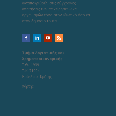
ανταποκριθούν στις σύγχρονες
απαιτήσεις των επιχειρήσεων και
οργανισμών τόσο στον ιδιωτικό όσο και
στον δημόσιο τομέα.
Τμήμα Λογιστικής και
Χρηματοοικονομικής
Τ.Θ. 1939
Τ.Κ. 71004
Ηράκλειο Κρήτης
Χάρτης: