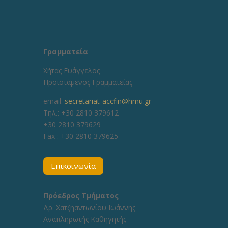
Γραμματεία
Χήτας Ευάγγελος
Προϊστάμενος Γραμματείας
email:
secretariat-accfin@hmu.gr
Τηλ.: +30 2810 379612
+30 2810 379629
Fax :
+30 2810 379625
Επικοινωνία
Πρόεδρος Τμήματος
Δρ. Χατζηαντωνίου Ιωάννης
Αναπληρωτής Καθηγητής