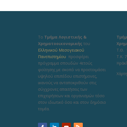
Το
Τμήμα Λογιστικής &
Τμήμ
Χρηματοοικονομικής
του
Χρημ
Ελληνικού Μεσογειακού
Τ.Θ. 
Πανεπιστημίου
προσφέρει
Τ.Κ. 
πρόγραμμα σπουδών 4ετούς
Ηράκ
φοίτησης με σκοπό να προετοιμάσει
Χάρτη
υψηλού επιπέδου επιστήμονες,
ικανούς να ανταποκριθούν στις
σύγχρονες απαιτήσεις των
επιχειρήσεων και οργανισμών τόσο
στον ιδιωτικό όσο και στον δημόσιο
τομέα.