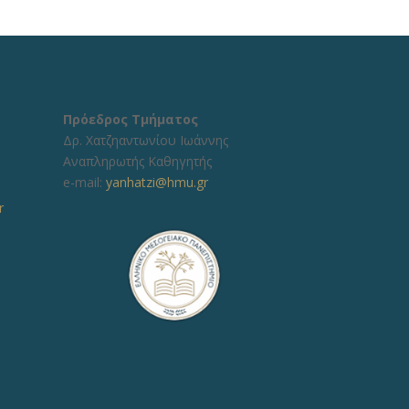
Πρόεδρος Τμήματος
Δρ. Χατζηαντωνίου Ιωάννης
Αναπληρωτής Καθηγητής
e-mail:
yanhatzi@hmu.gr
r