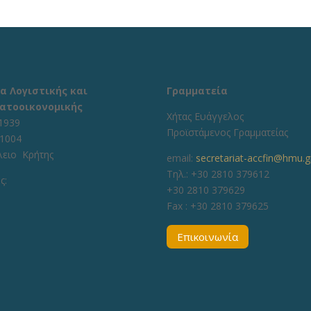
α Λογιστικής και
Γραμματεία
ατοοικονομικής
Χήτας Ευάγγελος
1939
Προϊστάμενος Γραμματείας
71004
λειο Κρήτης
email:
secretariat-accfin@hmu.g
Τηλ.: +30 2810 379612
ς:
+30 2810 379629
Fax :
+30 2810 379625
Επικοινωνία