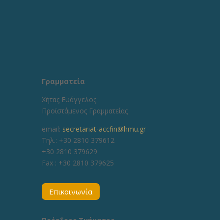
Γραμματεία
Χήτας Ευάγγελος
Προϊστάμενος Γραμματείας
email:
secretariat-accfin@hmu.gr
Τηλ.: +30 2810 379612
+30 2810 379629
Fax :
+30 2810 379625
Επικοινωνία