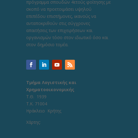
πρόγραμμα σπουδών 4ετούς φοίτησης με
σκοπό να προετοιμάσει υψηλού
επιπέδου επιστήμονες, ικανούς να
ανταποκριθούν στις σύγχρονες
απαιτήσεις των επιχειρήσεων και
οργανισμών τόσο στον ιδιωτικό όσο και
στον δημόσιο τομέα.
Τμήμα Λογιστικής και
Χρηματοοικονομικής
Τ.Θ. 1939
Τ.Κ. 71004
Ηράκλειο Κρήτης
Χάρτης: