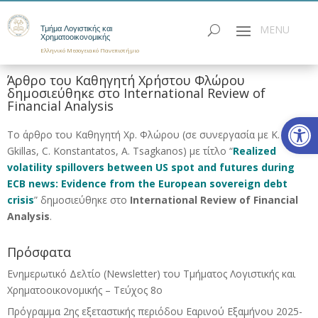
Τμήμα Λογιστικής και
Χρηματοοικονομικής
Ελληνικό Μεσογειακό Πανεπιστήμιο
Άρθρο του Καθηγητή Χρήστου Φλώρου
δημοσιεύθηκε στο International Review of
Financial Analysis
Ανοίξτε
Το άρθρο του Καθηγητή Χρ. Φλώρου (σε συνεργασία με K.
Gkillas, C. Konstantatos, A. Tsagkanos) με τίτλο “
Realized
volatility spillovers between US spot and futures during
ECB news: Evidence from the European sovereign debt
crisis
” δημοσιεύθηκε στο
International Review of Financial
Analysis
.
Πρόσφατα
Ενημερωτικό Δελτίο (Newsletter) του Τμήματος Λογιστικής και
Χρηματοοικονομικής – Τεύχος 8ο
Πρόγραμμα 2ης εξεταστικής περιόδου Eαρινού Eξαμήνου 2025-