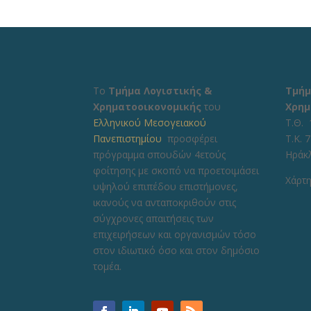
Το
Τμήμα Λογιστικής &
Τμήμ
Χρηματοοικονομικής
του
Χρημ
Ελληνικού Μεσογειακού
Τ.Θ. 
Πανεπιστημίου
προσφέρει
Τ.Κ. 
πρόγραμμα σπουδών 4ετούς
Ηράκ
φοίτησης με σκοπό να προετοιμάσει
Χάρτη
υψηλού επιπέδου επιστήμονες,
ικανούς να ανταποκριθούν στις
σύγχρονες απαιτήσεις των
επιχειρήσεων και οργανισμών τόσο
στον ιδιωτικό όσο και στον δημόσιο
τομέα.