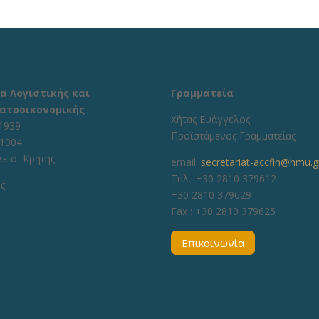
α Λογιστικής και
Γραμματεία
ατοοικονομικής
Χήτας Ευάγγελος
1939
Προϊστάμενος Γραμματείας
71004
λειο Κρήτης
email:
secretariat-accfin@hmu.g
Τηλ.: +30 2810 379612
ς:
+30 2810 379629
Fax :
+30 2810 379625
Επικοινωνία