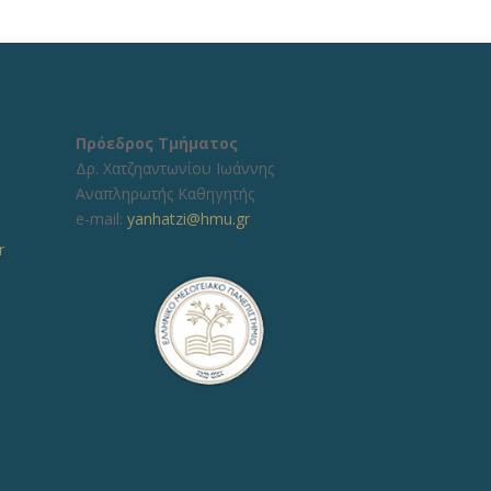
Πρόεδρος Τμήματος
Δρ. Χατζηαντωνίου Ιωάννης
Αναπληρωτής Καθηγητής
e-mail:
yanhatzi@hmu.gr
r