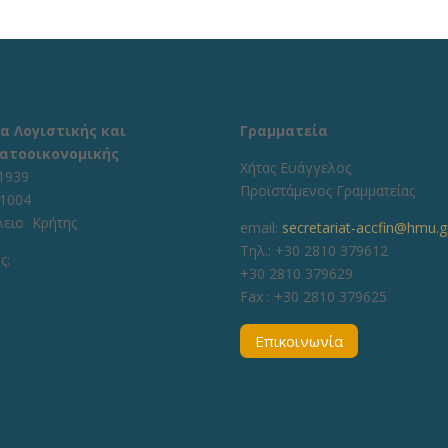
α Λογιστικής και
Γραμματεία
ατοοικονομικής
Χήτας Ευάγγελος
1939
Προϊστάμενος Γραμματείας
71004
λειο Κρήτης
email:
secretariat-accfin@hmu.g
Τηλ.: +30 2810 379612
ς:
+30 2810 379629
Fax :
+30 2810 379625
Επικοινωνία