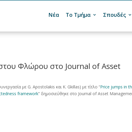
Νέα
Το Τμήμα
Σπουδές

του Φλώρου στο Journal of Asset
γασία με G. Apostolakis και K. Gkillas) με τίτλο “
Price jumps in t
ectedness framework
” δημοσιεύθηκε στο Journal of Asset Managemen