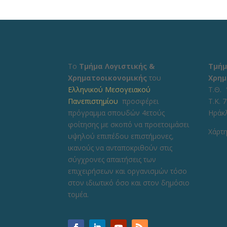
Το
Τμήμα Λογιστικής &
Τμήμ
Χρηματοοικονομικής
του
Χρημ
Ελληνικού Μεσογειακού
Τ.Θ. 
Πανεπιστημίου
προσφέρει
Τ.Κ. 
πρόγραμμα σπουδών 4ετούς
Ηράκ
φοίτησης με σκοπό να προετοιμάσει
Χάρτη
υψηλού επιπέδου επιστήμονες,
ικανούς να ανταποκριθούν στις
σύγχρονες απαιτήσεις των
επιχειρήσεων και οργανισμών τόσο
στον ιδιωτικό όσο και στον δημόσιο
τομέα.