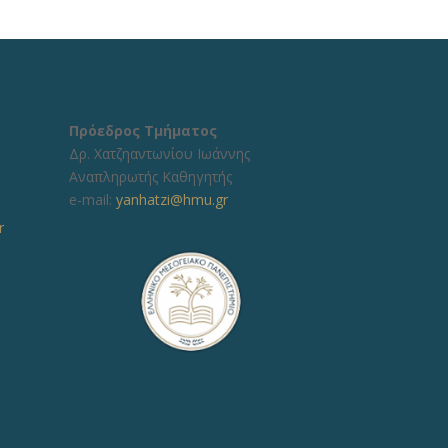
Πρόεδρος Τμήματος
Δρ. Χατζηαντωνίου Ιωάννης
Αναπληρωτής Καθηγητής
e-mail:
yanhatzi@hmu.gr
r