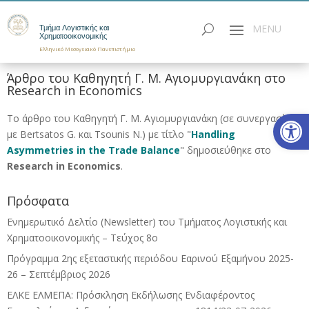
Τμήμα Λογιστικής και
Χρηματοοικονομικής
Ελληνικό Μεσογειακό Πανεπιστήμιο
Άρθρο του Καθηγητή Γ. Μ. Αγιομυργιανάκη στο
Research in Economics
Ανοίξτε
Το άρθρο του Καθηγητή Γ. Μ. Αγιομυργιανάκη (σε συνεργασία
με Bertsatos G. και Tsounis N.) με τίτλο "
Handling
Asymmetries in the Trade Balance
" δημοσιεύθηκε στο
Research in Economics
.
Πρόσφατα
Ενημερωτικό Δελτίο (Newsletter) του Τμήματος Λογιστικής και
Χρηματοοικονομικής – Τεύχος 8ο
Πρόγραμμα 2ης εξεταστικής περιόδου Eαρινού Eξαμήνου 2025-
26 – Σεπτέμβριος 2026
ΕΛΚΕ ΕΛΜΕΠΑ: Πρόσκληση Εκδήλωσης Ενδιαφέροντος