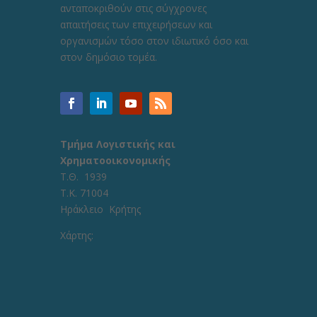
ανταποκριθούν στις σύγχρονες
απαιτήσεις των επιχειρήσεων και
οργανισμών τόσο στον ιδιωτικό όσο και
στον δημόσιο τομέα.
Τμήμα Λογιστικής και
Χρηματοοικονομικής
Τ.Θ. 1939
Τ.Κ. 71004
Ηράκλειο Κρήτης
Χάρτης: