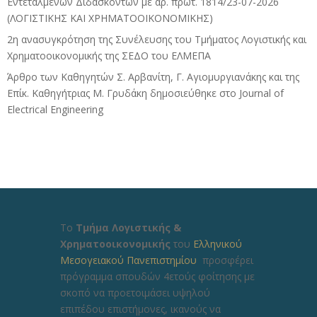
Εντεταλμένων Διδασκόντων με αρ. πρωτ. 1814/23-07-2026
(ΛΟΓΙΣΤΙΚΗΣ ΚΑΙ ΧΡΗΜΑΤΟΟΙΚΟΝΟΜΙΚΗΣ)
2η ανασυγκρότηση της Συνέλευσης του Τμήματος Λογιστικής και
Χρηματοοικονομικής της ΣΕΔΟ του ΕΛΜΕΠΑ
Άρθρο των Καθηγητών Σ. Αρβανίτη, Γ. Αγιομυργιανάκης και της
Επίκ. Καθηγήτριας Μ. Γρυδάκη δημοσιεύθηκε στο Journal of
Electrical Engineering
Το
Τμήμα Λογιστικής &
Χρηματοοικονομικής
του
Ελληνικού
Μεσογειακού Πανεπιστημίου
προσφέρει
πρόγραμμα σπουδών 4ετούς φοίτησης με
σκοπό να προετοιμάσει υψηλού
επιπέδου επιστήμονες, ικανούς να