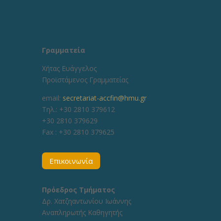
Γραμματεία
Χήτας Ευάγγελος
Προϊστάμενος Γραμματείας
email:
secretariat-accfin@hmu.gr
Τηλ.: +30 2810 379612
+30 2810 379629
Fax :
+30 2810 379625
Επικοινωνία
Πρόεδρος Τμήματος
Δρ. Χατζηαντωνίου Ιωάννης
Αναπληρωτής Καθηγητής