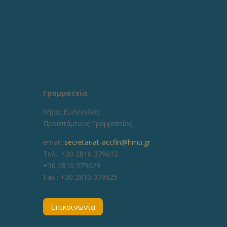
Γραμματεία
Χήτας Ευάγγελος
Προϊστάμενος Γραμματείας
email:
secretariat-accfin@hmu.gr
Τηλ.: +30 2810 379612
+30 2810 379629
Fax :
+30 2810 379625
Επικοινωνία