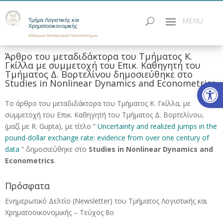
Τμήμα Λογιστικής και
Χρηματοοικονομικής
Ελληνικό Μεσογειακό Πανεπιστήμιο
Άρθρο του μεταδιδάκτορα του Τμήματος Κ.
Γκίλλα με συμμετοχή του Επικ. Καθηγητή του
Τμήματος Δ. Βορτελίνου δημοσιεύθηκε στο
Ανοίξτε
Studies in Nonlinear Dynamics and Econometrics
Το άρθρο του μεταδιδάκτορα του Τμήματος Κ. Γκίλλα, με
συμμετοχή του Επικ. Καθηγητή του Τμήματος Δ. Βορτελίνου,
(μαζί με R. Gupta), με τίτλο ”
Uncertainty and realized jumps in the
pound-dollar exchange rate: evidence from over one century of
data
” δημοσιεύθηκε στο
Studies in Nonlinear Dynamics and
Econometrics
.
Πρόσφατα
Ενημερωτικό Δελτίο (Newsletter) του Τμήματος Λογιστικής και
Χρηματοοικονομικής – Τεύχος 8ο