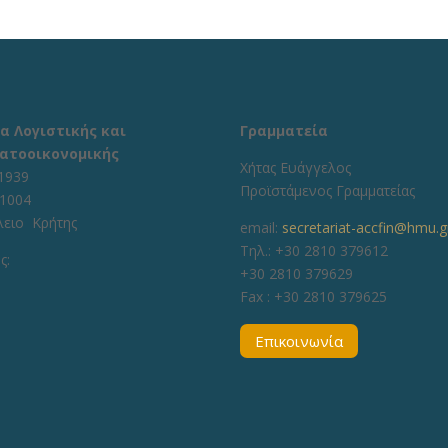
α Λογιστικής και
Γραμματεία
ατοοικονομικής
Χήτας Ευάγγελος
1939
Προϊστάμενος Γραμματείας
71004
λειο Κρήτης
email:
secretariat-accfin@hmu.g
Τηλ.: +30 2810 379612
ς:
+30 2810 379629
Fax :
+30 2810 379625
Επικοινωνία