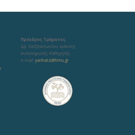
Πρόεδρος Τμήματος
Δρ. Χατζηαντωνίου Ιωάννης
Αναπληρωτής Καθηγητής
e-mail:
yanhatzi@hmu.gr
r