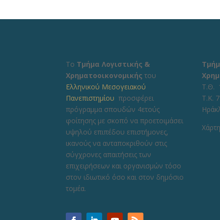
Το
Τμήμα Λογιστικής &
Τμήμ
Χρηματοοικονομικής
του
Χρημ
Ελληνικού Μεσογειακού
Τ.Θ. 
Πανεπιστημίου
προσφέρει
Τ.Κ. 
πρόγραμμα σπουδών 4ετούς
Ηράκ
φοίτησης με σκοπό να προετοιμάσει
Χάρτη
υψηλού επιπέδου επιστήμονες,
ικανούς να ανταποκριθούν στις
σύγχρονες απαιτήσεις των
επιχειρήσεων και οργανισμών τόσο
στον ιδιωτικό όσο και στον δημόσιο
τομέα.