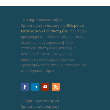
Το
Τμήμα Λογιστικής &
Χρηματοοικονομικής
του
Ελληνικού
Μεσογειακού Πανεπιστημίου
προσφέρει
πρόγραμμα σπουδών 4ετούς φοίτησης με
σκοπό να προετοιμάσει υψηλού
επιπέδου επιστήμονες, ικανούς να
ανταποκριθούν στις σύγχρονες
απαιτήσεις των επιχειρήσεων και
οργανισμών τόσο στον ιδιωτικό όσο και
στον δημόσιο τομέα.
Τμήμα Λογιστικής και
Χρηματοοικονομικής