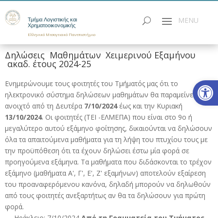
Τμήμα Λογιστικής και
Χρηματοοικονομικής
Ελληνικό Μεσογειακό Πανεπιστήμιο
Δηλώσεις Μαθημάτων Χειμερινού Εξαμήνου
ακαδ. έτους 2024-25
Ανοίξτε
Ενημερώνουμε τους φοιτητές του Τμήματός μας ότι το
ηλεκτρονικό σύστημα δηλώσεων μαθημάτων θα παραμείνει
ανοιχτό από τη Δευτέρα
7/10/2024
έως και την Κυριακή
13/10/2024
. Οι φοιτητές (ΤΕΙ -ΕΛΜΕΠΑ) που είναι στο 9ο ή
μεγαλύτερο αυτού εξάμηνο φοίτησης, δικαιούνται να δηλώσουν
όλα τα απαιτούμενα μαθήματα για τη λήψη του πτυχίου τους με
την προϋπόθεση ότι τα έχουν δηλώσει έστω μία φορά σε
προηγούμενα εξάμηνα. Τα μαθήματα που διδάσκονται το τρέχον
εξάμηνο (μαθήματα Α', Γ', Ε', Ζ' εξαμήνων) αποτελούν εξαίρεση
του προαναφερόμενου κανόνα, δηλαδή μπορούν να δηλωθούν
από τους φοιτητές ανεξαρτήτως αν θα τα δηλώσουν για πρώτη
φορά.
Ηράκλειο: 7/10/2024
Από τη Γραμματεία του Τμήματος