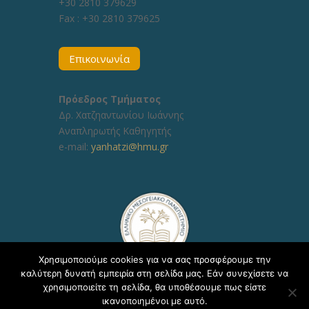
+30 2810 379629
Fax :
+30 2810 379625
Επικοινωνία
Πρόεδρος Τμήματος
Δρ. Χατζηαντωνίου Ιωάννης
Αναπληρωτής Καθηγητής
e-mail:
yanhatzi@hmu.gr
Χρησιμοποιούμε cookies για να σας προσφέρουμε την
καλύτερη δυνατή εμπειρία στη σελίδα μας. Εάν συνεχίσετε να
χρησιμοποιείτε τη σελίδα, θα υποθέσουμε πως είστε
ικανοποιημένοι με αυτό.