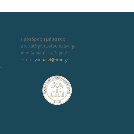
Πρόεδρος Τμήματος
Δρ. Χατζηαντωνίου Ιωάννης
Αναπληρωτής Καθηγητής
e-mail:
yanhatzi@hmu.gr
r