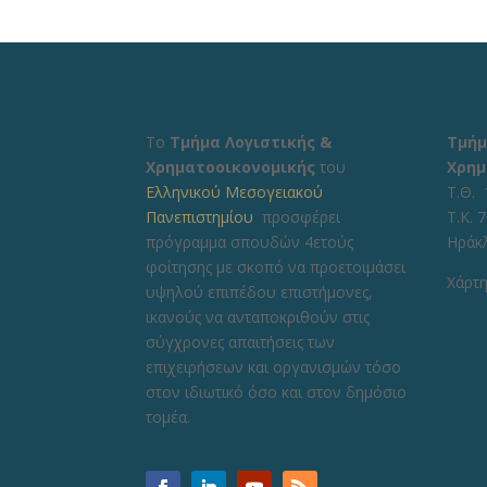
Το
Τμήμα Λογιστικής &
Τμήμ
Χρηματοοικονομικής
του
Χρημ
Ελληνικού Μεσογειακού
Τ.Θ. 
Πανεπιστημίου
προσφέρει
Τ.Κ. 
πρόγραμμα σπουδών 4ετούς
Ηράκ
φοίτησης με σκοπό να προετοιμάσει
Χάρτη
υψηλού επιπέδου επιστήμονες,
ικανούς να ανταποκριθούν στις
σύγχρονες απαιτήσεις των
επιχειρήσεων και οργανισμών τόσο
στον ιδιωτικό όσο και στον δημόσιο
τομέα.