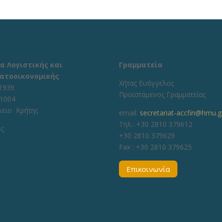
α Λογιστικής και
Γραμματεία
ατοοικονομικής
Χήτας Ευάγγελος
1939
Προϊστάμενος Γραμματείας
71004
λειο Κρήτης
email:
secretariat-accfin@hmu.g
Τηλ.: +30 2810 379612
ς:
+30 2810 379629
Fax :
+30 2810 379625
Επικοινωνία