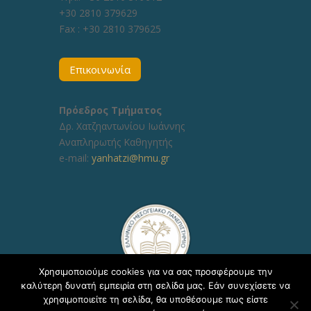
+30 2810 379629
Fax :
+30 2810 379625
Επικοινωνία
Πρόεδρος Τμήματος
Δρ. Χατζηαντωνίου Ιωάννης
Αναπληρωτής Καθηγητής
e-mail:
yanhatzi@hmu.gr
Χρησιμοποιούμε cookies για να σας προσφέρουμε την
καλύτερη δυνατή εμπειρία στη σελίδα μας. Εάν συνεχίσετε να
χρησιμοποιείτε τη σελίδα, θα υποθέσουμε πως είστε