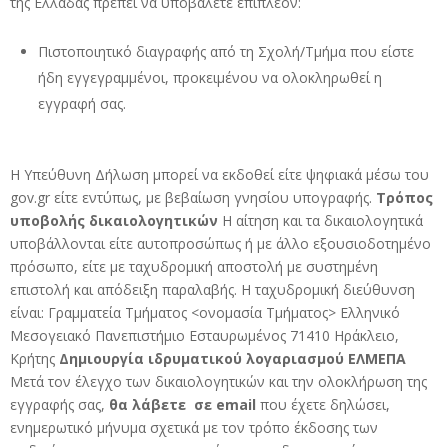
της Ελλάδας πρέπει να υποβάλετε επιπλέον:
Πιστοποιητικό διαγραφής από τη Σχολή/Τμήμα που είστε
ήδη εγγεγραμμένοι, προκειμένου να ολοκληρωθεί η
εγγραφή σας.
Η Υπεύθυνη Δήλωση μπορεί να εκδοθεί είτε ψηφιακά μέσω του
gov.gr είτε εντύπως, με βεβαίωση γνησίου υπογραφής.
Τρόπος
υποβολής δικαιολογητικών
Η αίτηση και τα δικαιολογητικά
υποβάλλονται είτε αυτοπροσώπως ή με άλλο εξουσιοδοτημένο
πρόσωπο, είτε με ταχυδρομική αποστολή με συστημένη
επιστολή και απόδειξη παραλαβής. Η ταχυδρομική διεύθυνση
είναι: Γραμματεία Τμήματος <ονομασία Τμήματος> Ελληνικό
Μεσογειακό Πανεπιστήμιο Εσταυρωμένος 71410 Ηράκλειο,
Κρήτης
Δημιουργία ιδρυματικού λογαριασμού ΕΛΜΕΠΑ
Μετά τον έλεγχο των δικαιολογητικών και την ολοκλήρωση της
εγγραφής σας,
θα λάβετε σε email
που έχετε δηλώσει,
ενημερωτικό μήνυμα σχετικά με τον τρόπο έκδοσης των