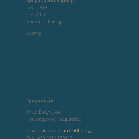
Χρηματοοικονομικής
Τ.Θ. 1939
Τ.Κ. 71004
Ηράκλειο Κρήτης
Χάρτης:
Γραμματεία
Χήτας Ευάγγελος
Προϊστάμενος Γραμματείας
email:
secretariat-accfin@hmu.gr
Τηλ.: +30 2810 379612