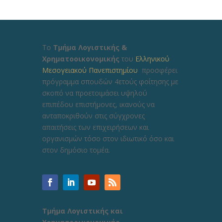
Το
Τμήμα Λογιστικής &
Χρηματοοικονομικής
του
Ελληνικού
Μεσογειακού Πανεπιστημίου
προσφέρει
πρόγραμμα σπουδών 4ετούς φοίτησης με
σκοπό να προετοιμάσει υψηλού
επιπέδου επιστήμονες, ικανούς να
ανταποκριθούν στις σύγχρονες
απαιτήσεις των επιχειρήσεων και
οργανισμών τόσο στον ιδιωτικό όσο και
στον δημόσιο τομέα.
Τμήμα Λογιστικής και