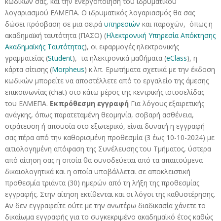
κωδικών σας, και την ενεργοποίηση του ιδρυματικού
λογαριασμού ΕΛΜΕΠΑ. Ο ιδρυματικός λογαριασμός θα σας
δώσει πρόσβαση σε μια σειρά
υπηρεσιών
και παροχών, όπως η
ακαδημαϊκή ταυτότητα (ΠΑΣΟ) (
Ηλεκτρονική Υπηρεσία Απόκτησης
Ακαδημαϊκής Ταυτότητας
), οι εφαρμογές ηλεκτρονικής
γραμματείας (
Student
), τα ηλεκτρονικά μαθήματα (
eClass
), η
κάρτα σίτισης (
Morpheus
) κ.λπ. Ερωτήματα σχετικά με την έκδοση
κωδικών μπορείτε να αποστέλλετε από το εργαλείο της άμεσης
επικοινωνίας (chat) στο κάτω μέρος της κεντρικής ιστοσελίδας
του ΕΛΜΕΠΑ.
Εκπρόθεσμη εγγραφή
Για λόγους εξαιρετικής
ανάγκης, όπως παρατεταμένη θεομηνία, σοβαρή ασθένεια,
στράτευση ή απουσία στο εξωτερικό, είναι δυνατή η εγγραφή
σας πέρα από την καθορισμένη προθεσμία (3 έως 10-10-2024) με
αιτιολογημένη απόφαση της Συνέλευσης του Τμήματος, ύστερα
από αίτηση σας η οποία θα συνοδεύεται από τα απαιτούμενα
δικαιολογητικά και η οποία υποβάλλεται σε αποκλειστική
προθεσμία τριάντα (30) ημερών από τη λήξη της προθεσμίας
εγγραφής. Στην αίτηση εκτίθενται και οι λόγοι της καθυστέρησης.
Αν δεν εγγραφείτε ούτε με την ανωτέρω διαδικασία χάνετε το
δικαίωμα εγγραφής για το συγκεκριμένο ακαδημαϊκό έτος καθώς