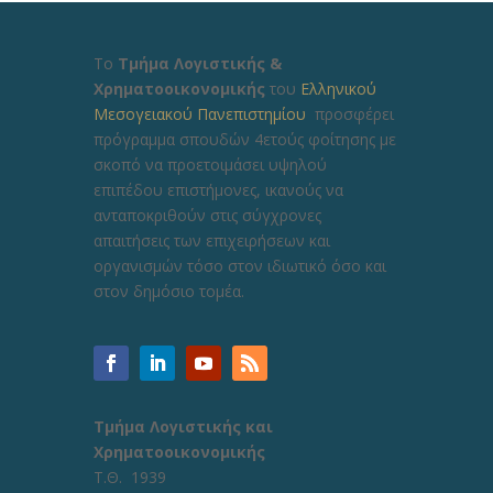
Το
Τμήμα Λογιστικής &
Χρηματοοικονομικής
του
Ελληνικού
Μεσογειακού Πανεπιστημίου
προσφέρει
πρόγραμμα σπουδών 4ετούς φοίτησης με
σκοπό να προετοιμάσει υψηλού
επιπέδου επιστήμονες, ικανούς να
ανταποκριθούν στις σύγχρονες
απαιτήσεις των επιχειρήσεων και
οργανισμών τόσο στον ιδιωτικό όσο και
στον δημόσιο τομέα.
Τμήμα Λογιστικής και
Χρηματοοικονομικής
Τ.Θ. 1939