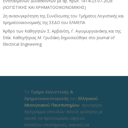
Εντεταλμένων Διδασκόντων με αρ. πρωτ. 1814/23-07-2026
(ΛΟΓΙΣΤΙΚΗΣ ΚΑΙ ΧΡΗΜΑΤΟΟΙΚΟΝΟΜΙΚΗΣ)
2η ανασυγκρότηση της Συνέλευσης του Τμήματος Λογιστικής και
Χρηματοοικονομικής της ΣΕΔΟ του ΕΛΜΕΠΑ
Άρθρο των Καθηγητών Σ. Αρβανίτη, Γ. Αγιομυργιανάκης και της
Επίκ. Καθηγήτριας Μ. Γρυδάκη δημοσιεύθηκε στο Journal of
Electrical Engineering
Το
Τμήμα Λογιστικής &
Χρηματοοικονομικής
του
Ελληνικού
Μεσογειακού Πανεπιστημίου
προσφέρει
πρόγραμμα σπουδών 4ετούς φοίτησης με
σκοπό να προετοιμάσει υψηλού
επιπέδου επιστήμονες, ικανούς να