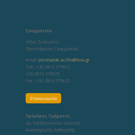
Γραμματεία
Χήτας Ευάγγελος
Προϊστάμενος Γραμματείας
email:
secretariat-accfin@hmu.gr
Τηλ.: +30 2810 379612
+30 2810 379629
Fax :
+30 2810 379625
Επικοινωνία
Πρόεδρος Τμήματος
Δρ. Χατζηαντωνίου Ιωάννης
Αναπληρωτής Καθηγητής