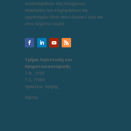
ανταποκριθούν στις σύγχρονες
απαιτήσεις των επιχειρήσεων και
οργανισμών τόσο στον ιδιωτικό όσο και
στον δημόσιο τομέα.
Τμήμα Λογιστικής και
Χρηματοοικονομικής
Τ.Θ. 1939
Τ.Κ. 71004
Ηράκλειο Κρήτης
Χάρτης: