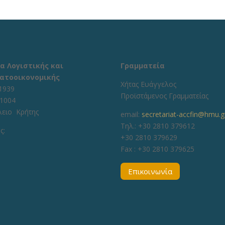
α Λογιστικής και
Γραμματεία
ατοοικονομικής
Χήτας Ευάγγελος
1939
Προϊστάμενος Γραμματείας
71004
λειο Κρήτης
email:
secretariat-accfin@hmu.g
Τηλ.: +30 2810 379612
ς:
+30 2810 379629
Fax :
+30 2810 379625
Επικοινωνία