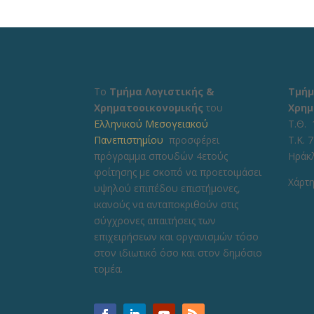
Το
Τμήμα Λογιστικής &
Τμήμ
Χρηματοοικονομικής
του
Χρημ
Ελληνικού Μεσογειακού
Τ.Θ. 
Πανεπιστημίου
προσφέρει
Τ.Κ. 
πρόγραμμα σπουδών 4ετούς
Ηράκ
φοίτησης με σκοπό να προετοιμάσει
Χάρτη
υψηλού επιπέδου επιστήμονες,
ικανούς να ανταποκριθούν στις
σύγχρονες απαιτήσεις των
επιχειρήσεων και οργανισμών τόσο
στον ιδιωτικό όσο και στον δημόσιο
τομέα.