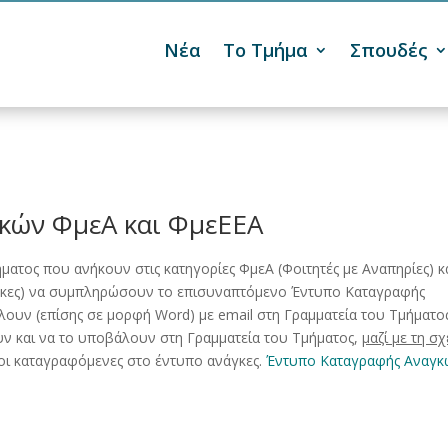
Νέα
Το Τμήμα
Σπουδές

κών ΦμεΑ και ΦμεΕΕΑ
ήματος που ανήκουν στις κατηγορίες ΦμεΑ (Φοιτητές με Αναπηρίες) κ
νάγκες) να συμπληρώσουν το επισυναπτόμενο Έντυπο Καταγραφής
είλουν (επίσης σε μορφή Word) με email στη Γραμματεία του Τμήματο
υν και να το υποβάλουν στη Γραμματεία του Τμήματος,
μαζί με τη σχ
ι καταγραφόμενες στο έντυπο ανάγκες.
Έντυπο Καταγραφής Αναγκ