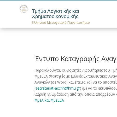
Τμήμα Λογιστικής και
Χρηματοοικονομικής
Ελληνικό Μεσογειακό Πανεπιστήμιο
Έντυπο Καταγραφής Αναγ
Παρακαλούνται οι φοιτητές / φοιτήτριες του Τμ
ΦμεΕΕΑ (Φοιτητές με Ειδικές Εκπαιδευτικές Α
Αναγκών (σε Word) και έπειτα: (α) να το αποστ
(
secretariat-accfin@hmu.gr
) (β) να το εκτυπώσο
ιατρική γνωμάτευση
από την οποία απορρέουν ο
ΦμεΑ και ΦμεΕΕΑ