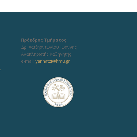
Πρόεδρος Τμήματος
Δρ. Χατζηαντωνίου Ιωάννης
Αναπληρωτής Καθηγητής
e-mail:
yanhatzi@hmu.gr
r