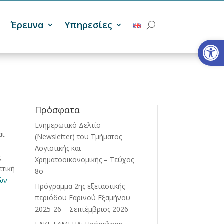
Έρευνα
Υπηρεσίες
Ανοίξτε
Πρόσφατα
Ενημερωτικό Δελτίο
αι
(Newsletter) του Τμήματος
Λογιστικής και
ς
Χρηματοοικονομικής – Τεύχος
ετική
8ο
ών
Πρόγραμμα 2ης εξεταστικής
περιόδου Eαρινού Eξαμήνου
2025-26 – Σεπτέμβριος 2026