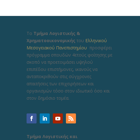
Το
Τμήμα Λογιστικής &
Χρηματοοικονομικής
του
Ελληνικού
Μεσογειακού Πανεπιστημίου
προσφέρει
πρόγραμμα σπουδών 4ετούς φοίτησης με
σκοπό να προετοιμάσει υψηλού
επιπέδου επιστήμονες, ικανούς να
ανταποκριθούν στις σύγχρονες
απαιτήσεις των επιχειρήσεων και
οργανισμών τόσο στον ιδιωτικό όσο και
στον δημόσιο τομέα.
Τμήμα Λογιστικής και