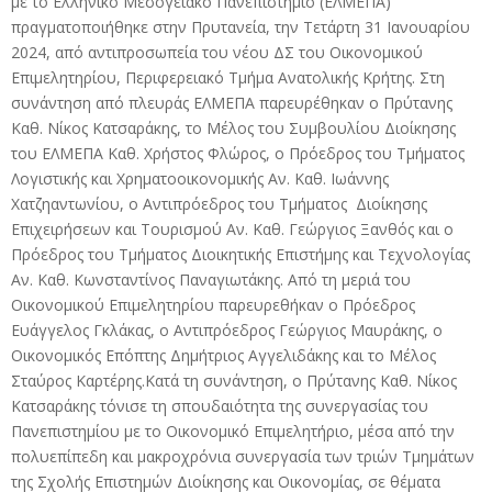
με το Ελληνικό Μεσογειακό Πανεπιστήμιο (ΕΛΜΕΠΑ)
πραγματοποιήθηκε στην Πρυτανεία, την Τετάρτη 31 Ιανουαρίου
2024, από αντιπροσωπεία του νέου ΔΣ του Οικονομικού
Επιμελητηρίου, Περιφερειακό Τμήμα Ανατολικής Κρήτης. Στη
συνάντηση από πλευράς ΕΛΜΕΠΑ παρευρέθηκαν ο Πρύτανης
Καθ. Νίκος Κατσαράκης, το Μέλος του Συμβουλίου Διοίκησης
του ΕΛΜΕΠΑ Καθ. Χρήστος Φλώρος, ο Πρόεδρος του Τμήματος
Λογιστικής και Χρηματοοικονομικής Αν. Καθ. Ιωάννης
Χατζηαντωνίου, ο Αντιπρόεδρος του Τμήματος Διοίκησης
Επιχειρήσεων και Τουρισμού Αν. Καθ. Γεώργιος Ξανθός και ο
Πρόεδρος του Τμήματος Διοικητικής Επιστήμης και Τεχνολογίας
Αν. Καθ. Κωνσταντίνος Παναγιωτάκης. Από τη μεριά του
Οικονομικού Επιμελητηρίου παρευρεθήκαν ο Πρόεδρος
Ευάγγελος Γκλάκας, ο Αντιπρόεδρος Γεώργιος Μαυράκης, ο
Οικονομικός Επόπτης Δημήτριος Αγγελιδάκης και το Μέλος
Σταύρος Καρτέρης.Κατά τη συνάντηση, ο Πρύτανης Καθ. Νίκος
Κατσαράκης τόνισε τη σπουδαιότητα της συνεργασίας του
Πανεπιστημίου με το Οικονομικό Επιμελητήριο, μέσα από την
πολυεπίπεδη και μακροχρόνια συνεργασία των τριών Τμημάτων
της Σχολής Επιστημών Διοίκησης και Οικονομίας, σε θέματα