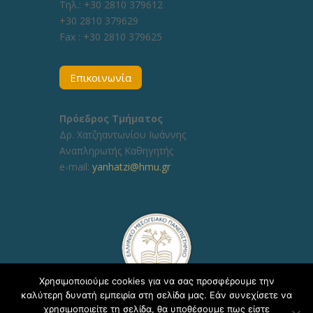
Τηλ.: +30 2810 379612
+30 2810 379629
Fax :
+30 2810 379625
Επικοινωνία
Πρόεδρος Τμήματος
Δρ. Χατζηαντωνίου Ιωάννης
Αναπληρωτής Καθηγητής
e-mail:
yanhatzi@hmu.gr
Χρησιμοποιούμε cookies για να σας προσφέρουμε την
καλύτερη δυνατή εμπειρία στη σελίδα μας. Εάν συνεχίσετε να
χρησιμοποιείτε τη σελίδα, θα υποθέσουμε πως είστε