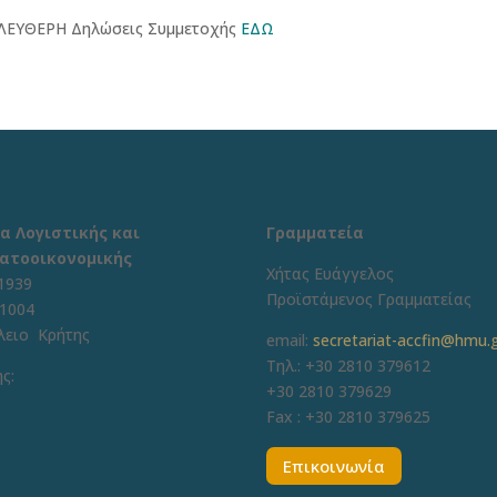
ΛΕΥΘΕΡΗ Δηλώσεις Συμμετοχής
ΕΔΩ
α Λογιστικής και
Γραμματεία
ατοοικονομικής
Χήτας Ευάγγελος
1939
Προϊστάμενος Γραμματείας
71004
λειο Κρήτης
email:
secretariat-accfin@hmu.
Τηλ.: +30 2810 379612
ς:
+30 2810 379629
Fax :
+30 2810 379625
Επικοινωνία