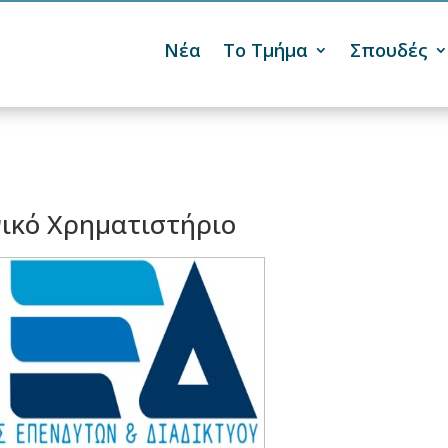
Νέα
Το Τμήμα
Σπουδές

νικό Χρηματιστήριο