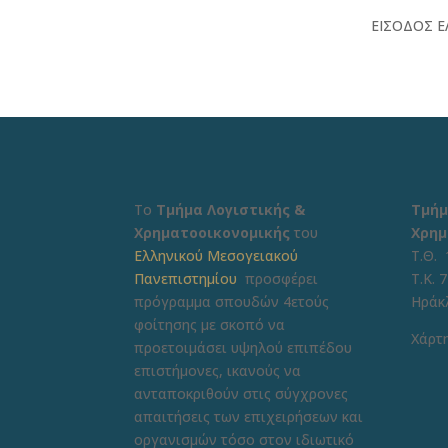
ΕΙΣΟΔΟΣ Ε
Το
Τμήμα Λογιστικής &
Τμήμ
Χρηματοοικονομικής
του
Χρημ
Ελληνικού Μεσογειακού
Τ.Θ. 
Πανεπιστημίου
προσφέρει
Τ.Κ. 
πρόγραμμα σπουδών 4ετούς
Ηράκ
φοίτησης με σκοπό να
Χάρτη
προετοιμάσει υψηλού επιπέδου
επιστήμονες, ικανούς να
ανταποκριθούν στις σύγχρονες
απαιτήσεις των επιχειρήσεων και
οργανισμών τόσο στον ιδιωτικό