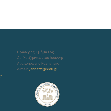
Πρόεδρος Τμήματος
Δρ. Χατζηαντωνίου Ιωάννης
Αναπληρωτής Καθηγητής
e-mail:
yanhatzi@hmu.gr
gr