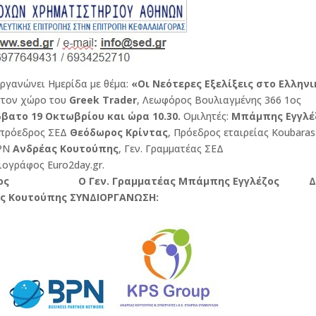
ργανώνει Ημερίδα με θέμα:
«Οι Νεότερες Εξελίξεις στο Ελληνι
στον χώρο του
Greek Trader
, Λεωφόρος Βουλιαγμένης 366 1ος
βατο 19 Οκτωβρίου και ώρα 10.30.
Ομιλητές:
Μπάμπης Εγγλέ
πρόεδρος ΣΕΔ
Θεόδωρος Κρίντας
, Πρόεδρος εταιρείας Koubara
BPN
Ανδρέας Κουτούπης
, Γεν. Γραμματέας ΣΕΔ
ιογράφος Euro2day.gr.
δρος Ο Γεν. Γραμματέας Μπάμπης Εγγλέζος Δ
ς Κουτούπης
ΣΥΝΔΙΟΡΓΑΝΩΣΗ: