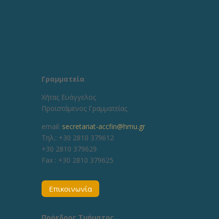
Γραμματεία
Χήτας Ευάγγελος
Προϊστάμενος Γραμματείας
email:
secretariat-accfin@hmu.gr
Τηλ.: +30 2810 379612
+30 2810 379629
Fax :
+30 2810 379625
Επικοινωνία
Πρόεδρος Τμήματος