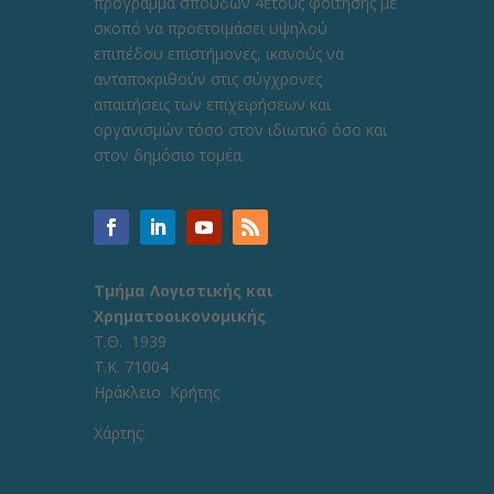
πρόγραμμα σπουδών 4ετούς φοίτησης με
σκοπό να προετοιμάσει υψηλού
επιπέδου επιστήμονες, ικανούς να
ανταποκριθούν στις σύγχρονες
απαιτήσεις των επιχειρήσεων και
οργανισμών τόσο στον ιδιωτικό όσο και
στον δημόσιο τομέα.
Τμήμα Λογιστικής και
Χρηματοοικονομικής
Τ.Θ. 1939
Τ.Κ. 71004
Ηράκλειο Κρήτης
Χάρτης: