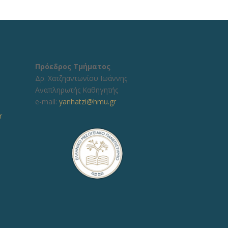
Πρόεδρος Τμήματος
Δρ. Χατζηαντωνίου Ιωάννης
Αναπληρωτής Καθηγητής
e-mail:
yanhatzi@hmu.gr
r