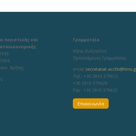
α Λογιστικής και
Γραμματεία
ατοοικονομικής
Χήτας Ευάγγελος
1939
Προϊστάμενος Γραμματείας
71004
λειο Κρήτης
email:
secretariat-accfin@hmu.g
Τηλ.: +30 2810 379612
ς:
+30 2810 379629
Fax :
+30 2810 379625
Επικοινωνία