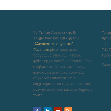
Το
Τμήμα Λογιστικής &
Τμήμ
Χρηματοοικονομικής
του
Χρημ
Ελληνικού Μεσογειακού
Τ.Θ. 
Πανεπιστημίου
προσφέρει
Τ.Κ. 
πρόγραμμα σπουδών 4ετούς
Ηράκ
φοίτησης με σκοπό να προετοιμάσει
Χάρτη
υψηλού επιπέδου επιστήμονες,
ικανούς να ανταποκριθούν στις
σύγχρονες απαιτήσεις των
επιχειρήσεων και οργανισμών τόσο
στον ιδιωτικό όσο και στον δημόσιο
τομέα.