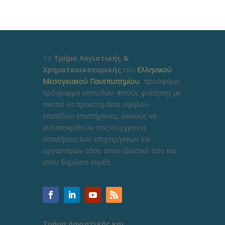
Το
Τμήμα Λογιστικής &
Χρηματοοικονομικής
του
Ελληνικού
Μεσογειακού Πανεπιστημίου
προσφέρει
πρόγραμμα σπουδών 4ετούς φοίτησης με
σκοπό να προετοιμάσει υψηλού
επιπέδου επιστήμονες, ικανούς να
ανταποκριθούν στις σύγχρονες
απαιτήσεις των επιχειρήσεων και
οργανισμών τόσο στον ιδιωτικό όσο και
στον δημόσιο τομέα.
Τμήμα Λογιστικής και