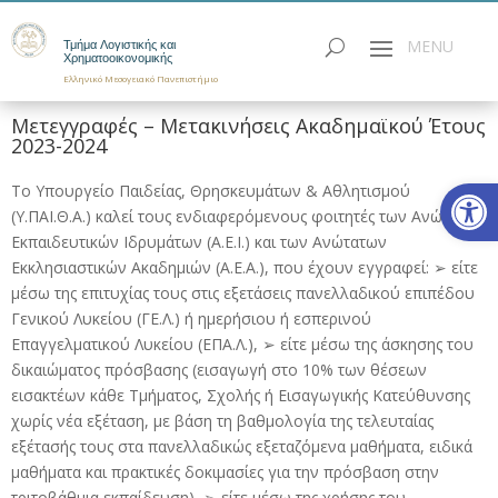
Τμήμα Λογιστικής και
Χρηματοοικονομικής
Ελληνικό Μεσογειακό Πανεπιστήμιο
Μετεγγραφές – Μετακινήσεις Ακαδημαϊκού Έτους
2023-2024
Ανοίξτε
Το Υπουργείο Παιδείας, Θρησκευμάτων & Αθλητισμού
(Υ.ΠΑΙ.Θ.Α.) καλεί τους ενδιαφερόμενους φοιτητές των Ανώτατων
Εκπαιδευτικών Ιδρυμάτων (A.E.I.) και των Ανώτατων
Εκκλησιαστικών Ακαδημιών (Α.Ε.Α.), που έχουν εγγραφεί: ➢ είτε
μέσω της επιτυχίας τους στις εξετάσεις πανελλαδικού επιπέδου
Γενικού Λυκείου (ΓΕ.Λ.) ή ημερήσιου ή εσπερινού
Επαγγελματικού Λυκείου (ΕΠΑ.Λ.), ➢ είτε μέσω της άσκησης του
δικαιώματος πρόσβασης (εισαγωγή στο 10% των θέσεων
εισακτέων κάθε Τμήματος, Σχολής ή Εισαγωγικής Κατεύθυνσης
χωρίς νέα εξέταση, με βάση τη βαθμολογία της τελευταίας
εξέτασής τους στα πανελλαδικώς εξεταζόμενα μαθήματα, ειδικά
μαθήματα και πρακτικές δοκιμασίες για την πρόσβαση στην
τριτοβάθμια εκπαίδευση), ➢ είτε μέσω της χρήσης του