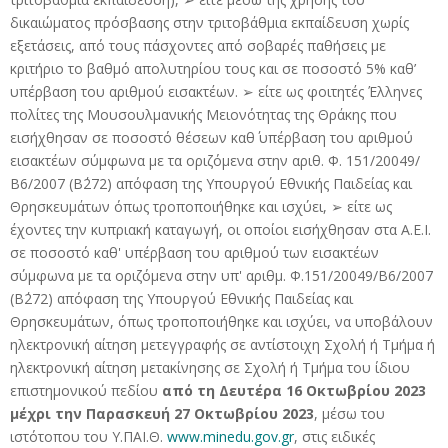
δικαιώματος πρόσβασης στην τριτοβάθμια εκπαίδευση χωρίς
εξετάσεις, από τους πάσχοντες από σοβαρές παθήσεις με
κριτήριο το βαθμό απολυτηρίου τους και σε ποσοστό 5% καθ’
υπέρβαση του αριθμού εισακτέων. ➢ είτε ως φοιτητές Έλληνες
πολίτες της Μουσουλμανικής Μειονότητας της Θράκης που
εισήχθησαν σε ποσοστό θέσεων καθ΄ υπέρβαση του αριθμού
εισακτέων σύμφωνα με τα οριζόμενα στην αριθ. Φ. 151/20049/
Β6/2007 (Β΄272) απόφαση της Υπουργού Εθνικής Παιδείας και
Θρησκευμάτων όπως τροποποιήθηκε και ισχύει, ➢ είτε ως
έχοντες την κυπριακή καταγωγή, οι οποίοι εισήχθησαν στα Α.Ε.Ι.
σε ποσοστό καθ' υπέρβαση του αριθμού των εισακτέων
σύμφωνα με τα οριζόμενα στην υπ' αριθμ. Φ.151/20049/Β6/2007
(Β΄272) απόφαση της Υπουργού Εθνικής Παιδείας και
Θρησκευμάτων, όπως τροποποιήθηκε και ισχύει, να υποβάλουν
ηλεκτρονική αίτηση μετεγγραφής σε αντίστοιχη Σχολή ή Τμήμα ή
ηλεκτρονική αίτηση μετακίνησης σε Σχολή ή Τμήμα του ίδιου
επιστημονικού πεδίου
από τη Δευτέρα 16 Οκτωβρίου 2023
μέχρι την Παρασκευή 27 Οκτωβρίου 2023
, μέσω του
ιστότοπου του Υ.ΠΑΙ.Θ.
www.minedu.gov.gr
, στις ειδικές