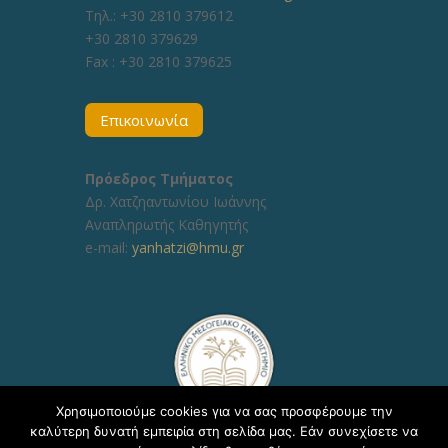
Τηλ.: +30 2810 379612
+30 2810 379629
Fax :
+30 2810 379625
Επικοινωνία
Πρόεδρος Τμήματος
Δρ. Χατζηαντωνίου Ιωάννης
Αναπληρωτής Καθηγητής
e-mail:
yanhatzi@hmu.gr
Χρησιμοποιούμε cookies για να σας προσφέρουμε την
καλύτερη δυνατή εμπειρία στη σελίδα μας. Εάν συνεχίσετε να