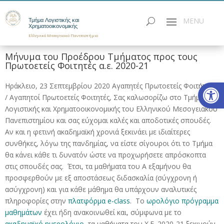
Τμήμα Λογιστικής και
Χρηματοοικονομικής
Ελληνικό Μεσογειακό Πανεπιστήμιο
Μήνυμα του Προέδρου Τμήματος προς τους
Πρωτοετείς Φοιτητές α.ε. 2020-21
Ανοίξτε
Ηράκλειο, 23 Σεπτεμβρίου 2020 Αγαπητές Πρωτοετείς Φοιτήτριες
/ Αγαπητοί Πρωτοετείς Φοιτητές, Σας καλωσορίζω στο Τμήμα
Λογιστικής και Χρηματοοικονομικής του Ελληνικού Μεσογειακού
Πανεπιστημίου και σας εύχομαι καλές και αποδοτικές σπουδές.
Αν και η φετινή ακαδημαϊκή χρονιά ξεκινάει με ιδιαίτερες
συνθήκες, λόγω της πανδημίας, να είστε σίγουροι ότι το Τμήμα
θα κάνει κάθε τι δυνατόν ώστε να προχωρήσετε απρόσκοπτα
στις σπουδές σας. Έτσι, τα μαθήματα του Α εξαμήνου θα
προσφερθούν με εξ αποστάσεως διδασκαλία (σύγχρονη ή
ασύγχρονη) και για κάθε μάθημα θα υπάρχουν αναλυτικές
πληροφορίες στην
πλατφόρμα e-class
. Το
ωρολόγιο πρόγραμμα
μαθημάτων
έχει ήδη ανακοινωθεί και, σύμφωνα με το
ακαδημαϊκό ημερολόγιο
, τα μαθήματα του Χ.Ε. 2020-21 ξεκινούν