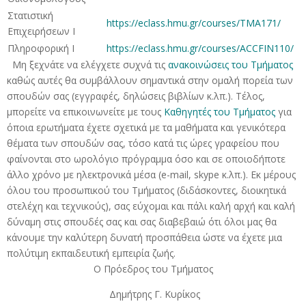
Στατιστική
https://eclass.hmu.gr/courses/TMA171/
Επιχειρήσεων Ι
Πληροφορική Ι
https://eclass.hmu.gr/courses/ACCFIN110/
Μη ξεχνάτε να ελέγχετε συχνά τις
ανακοινώσεις του Τμήματος
καθώς αυτές θα συμβάλλουν σημαντικά στην ομαλή πορεία των
σπουδών σας (εγγραφές, δηλώσεις βιβλίων κ.λπ.). Τέλος,
μπορείτε να επικοινωνείτε με τους
Καθηγητές του Τμήματος
για
όποια ερωτήματα έχετε σχετικά με τα μαθήματα και γενικότερα
θέματα των σπουδών σας, τόσο κατά τις ώρες γραφείου που
φαίνονται στο ωρολόγιο πρόγραμμα όσο και σε οποιοδήποτε
άλλο χρόνο με ηλεκτρονικά μέσα (e-mail, skype κ.λπ.). Εκ μέρους
όλου του προσωπικού του Τμήματος (διδάσκοντες, διοικητικά
στελέχη και τεχνικούς), σας εύχομαι και πάλι καλή αρχή και καλή
δύναμη στις σπουδές σας και σας διαβεβαιώ ότι όλοι μας θα
κάνουμε την καλύτερη δυνατή προσπάθεια ώστε να έχετε μια
πολύτιμη εκπαιδευτική εμπειρία ζωής.
Ο Πρόεδρος του Τμήματος
Δημήτρης Γ. Κυρίκος