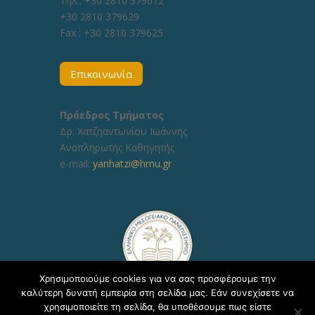
Τηλ.: +30 2810 379612
+30 2810 379629
Fax :
+30 2810 379625
Επικοινωνία
Πρόεδρος Τμήματος
Δρ. Χατζηαντωνίου Ιωάννης
Αναπληρωτής Καθηγητής
e-mail:
yanhatzi@hmu.gr
Χρησιμοποιούμε cookies για να σας προσφέρουμε την
καλύτερη δυνατή εμπειρία στη σελίδα μας. Εάν συνεχίσετε να
χρησιμοποιείτε τη σελίδα, θα υποθέσουμε πως είστε