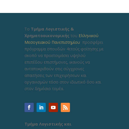
Το
Τμήμα Λογιστικής &
Χρηματοοικονομικής
του
Ελληνικού
Μεσογειακού Πανεπιστημίου
προσφέρει
πρόγραμμα σπουδών 4ετούς φοίτησης με
σκοπό να προετοιμάσει υψηλού
επιπέδου επιστήμονες, ικανούς να
ανταποκριθούν στις σύγχρονες
απαιτήσεις των επιχειρήσεων και
οργανισμών τόσο στον ιδιωτικό όσο και
στον δημόσιο τομέα.
Τμήμα Λογιστικής και