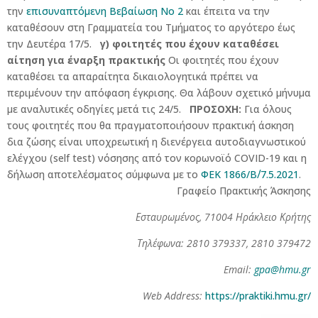
την
επισυναπτόμενη Βεβαίωση Νο 2
και έπειτα να την
καταθέσουν στη Γραμματεία του Τμήματος το αργότερο έως
την Δευτέρα 17/5.
γ) φοιτητές που έχουν καταθέσει
αίτηση για έναρξη πρακτικής
Οι φοιτητές που έχουν
καταθέσει τα απαραίτητα δικαιολογητικά πρέπει να
περιμένουν την απόφαση έγκρισης. Θα λάβουν σχετικό μήνυμα
με αναλυτικές οδηγίες μετά τις 24/5.
ΠΡΟΣΟΧΗ:
Για όλους
τους φοιτητές που θα πραγματοποιήσουν πρακτική άσκηση
δια ζώσης είναι υποχρεωτική η διενέργεια αυτοδιαγνωστικού
ελέγχου (self test) νόσησης από τον κορωνοϊό COVID-19 και η
δήλωση αποτελέσματος σύμφωνα με το
ΦΕΚ 1866/Β΄/7.5.2021
.
Γραφείο Πρακτικής Άσκησης
Εσταυρωμένος, 71004 Ηράκλειο Κρήτης
Τηλέφωνα: 2810 379337, 2810 379472
Email:
gpa@hmu.gr
Web Address:
https://praktiki.hmu.gr/