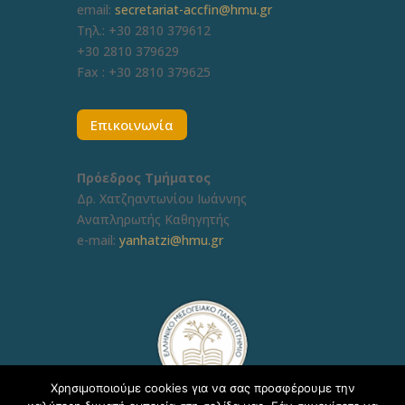
email:
secretariat-accfin@hmu.gr
Τηλ.: +30 2810 379612
+30 2810 379629
Fax :
+30 2810 379625
Επικοινωνία
Πρόεδρος Τμήματος
Δρ. Χατζηαντωνίου Ιωάννης
Αναπληρωτής Καθηγητής
e-mail:
yanhatzi@hmu.gr
Χρησιμοποιούμε cookies για να σας προσφέρουμε την