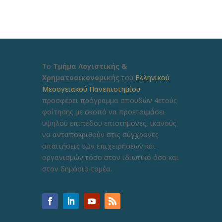
Το
Τμήμα Λογιστικής &
Χρηματοοικονομικής
του
Ελληνικού
Μεσογειακού Πανεπιστημίου
προσφέρει πρόγραμμα σπουδών 4ετούς
φοίτησης με σκοπό να προετοιμάσει
υψηλού επιπέδου επιστήμονες, ικανούς
να ανταποκριθούν στις σύγχρονες
απαιτήσεις των επιχειρήσεων και
οργανισμών τόσο στον ιδιωτικό όσο και
στον δημόσιο τομέα.