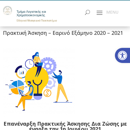
Τμήμα Λογιστικής και
Χρηματοοικονομικής
Ελληνικό Μεσογειακό Πανεπιστήμιο
Πρακτική Άσκηση – Εαρινό Εξάμηνο 2020 – 2021
Ανοίξτε
Επανέναρξη Πρακτικής Άσκησης Δια Ζώσης με
έναρξη την 1η Ιουνίου 2021