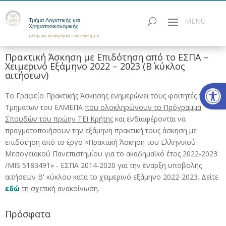
Τμήμα Λογιστικής και
Χρηματοοικονομικής
Ελληνικό Μεσογειακό Πανεπιστήμιο
Πρακτική Άσκηση με Επιδότηση από το ΕΣΠΑ –
Χειμερινό Εξάμηνο 2022 – 2023 (Β΄ κύκλος
αιτήσεων)
Ανοίξτε
Το Γραφείο Πρακτικής Άσκησης ενημερώνει τους φοιτητές των
Τμημάτων του ΕΛΜΕΠΑ
που ολοκληρώνουν το Πρόγραμμα
Σπουδών του πρώην ΤΕΙ Κρήτης
και ενδιαφέρονται να
πραγματοποιήσουν την εξάμηνη πρακτική τους άσκηση με
επιδότηση από το έργο «Πρακτική Άσκηση του Ελληνικού
Μεσογειακού Πανεπιστημίου για το ακαδημαϊκό έτος 2022-2023
/MIS 5183491» - ΕΣΠΑ 2014-2020 για την έναρξη υποβολής
αιτήσεων Β' κύκλου κατά το χειμερινό εξάμηνο 2022-2023. Δείτε
εδώ
τη σχετική ανακοίνωση.
Πρόσφατα