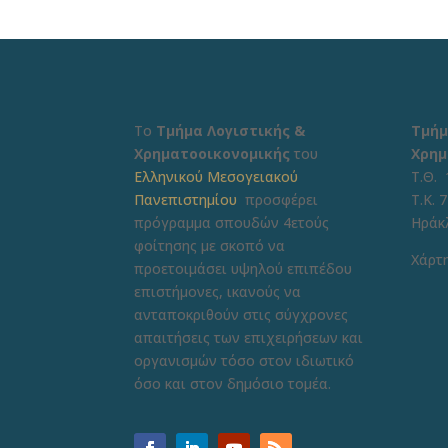
Το
Τμήμα Λογιστικής &
Τμήμ
Χρηματοοικονομικής
του
Χρημ
Ελληνικού Μεσογειακού
Τ.Θ. 
Πανεπιστημίου
προσφέρει
Τ.Κ. 
πρόγραμμα σπουδών 4ετούς
Ηράκ
φοίτησης με σκοπό να
Χάρτη
προετοιμάσει υψηλού επιπέδου
επιστήμονες, ικανούς να
ανταποκριθούν στις σύγχρονες
απαιτήσεις των επιχειρήσεων και
οργανισμών τόσο στον ιδιωτικό
όσο και στον δημόσιο τομέα.