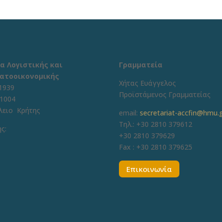
α Λογιστικής και
Γραμματεία
ατοοικονομικής
Χήτας Ευάγγελος
1939
Προϊστάμενος Γραμματείας
71004
λειο Κρήτης
email:
secretariat-accfin@hmu.
Τηλ.: +30 2810 379612
ς:
+30 2810 379629
Fax :
+30 2810 379625
Επικοινωνία