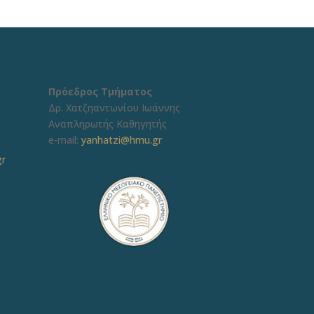
Πρόεδρος Τμήματος
Δρ. Χατζηαντωνίου Ιωάννης
Αναπληρωτής Καθηγητής
e-mail:
yanhatzi@hmu.gr
gr