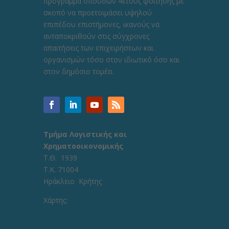
πρόγραμμα σπουδών 4ετούς φοίτησης με
σκοπό να προετοιμάσει υψηλού
επιπέδου επιστήμονες, ικανούς να
ανταποκριθούν στις σύγχρονες
απαιτήσεις των επιχειρήσεων και
οργανισμών τόσο στον ιδιωτικό όσο και
στον δημόσιο τομέα.
Τμήμα Λογιστικής και
Χρηματοοικονομικής
Τ.Θ. 1939
Τ.Κ. 71004
Ηράκλειο Κρήτης
Χάρτης: