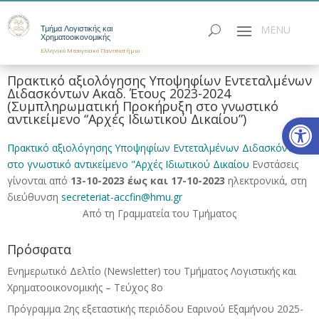
Τμήμα Λογιστικής και
Χρηματοοικονομικής
Ελληνικό Μεσογειακό Πανεπιστήμιο
Πρακτικό αξιολόγησης Υποψηφίων Εντεταλμένων
Διδασκόντων Ακαδ. Έτους 2023-2024
(Συμπληρωματική Προκήρυξη στο γνωστικό
Ανοίξτε
αντικείμενο “Αρχές Ιδιωτικού Δικαίου”)
Πρακτικό αξιολόγησης Υποψηφίων Εντεταλμένων Διδασκόντων
στο γνωστικό αντικείμενο "Αρχές Ιδιωτικού Δικαίου
Ενστάσεις
γίνονται από
13-10-2023 έως και 17-10-2023
ηλεκτρονικά, στη
διεύθυνση
secreteriat-accfin@hmu.gr
Από τη Γραμματεία του Τμήματος
Πρόσφατα
Ενημερωτικό Δελτίο (Newsletter) του Τμήματος Λογιστικής και
Χρηματοοικονομικής – Τεύχος 8ο
Πρόγραμμα 2ης εξεταστικής περιόδου Eαρινού Eξαμήνου 2025-