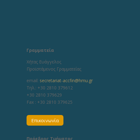
Γραμματεία
Χήτας Ευάγγελος
Προϊστάμενος Γραμματείας
email:
secretariat-accfin@hmu.gr
Τηλ.: +30 2810 379612
+30 2810 379629
Fax :
+30 2810 379625
Επικοινωνία
Πρόεδρος Τμήματος