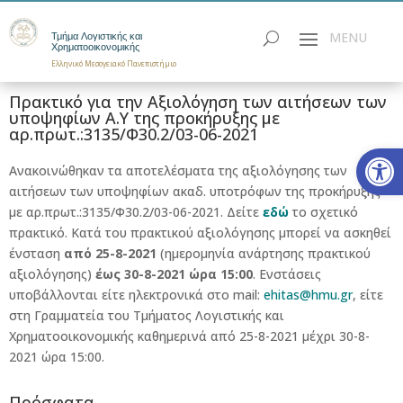
Τμήμα Λογιστικής και
Χρηματοοικονομικής
Ελληνικό Μεσογειακό Πανεπιστήμιο
Πρακτικό για την Αξιολόγηση των αιτήσεων των
υποψηφίων Α.Υ της προκήρυξης με
αρ.πρωτ.:3135/Φ30.2/03-06-2021
Ανοίξτε
Ανακοινώθηκαν τα αποτελέσματα της αξιολόγησης των
αιτήσεων των υποψηφίων ακαδ. υποτρόφων της προκήρυξης
με αρ.πρωτ.:3135/Φ30.2/03-06-2021. Δείτε
εδώ
το σχετικό
πρακτικό. Κατά του πρακτικού αξιολόγησης μπορεί να ασκηθεί
ένσταση
από 25-8-2021
(ημερομηνία ανάρτησης πρακτικού
αξιολόγησης)
έως 30-8-2021 ώρα 15:00
. Ενστάσεις
υποβάλλονται είτε ηλεκτρονικά στο mail:
ehitas@hmu.gr
, είτε
στη Γραμματεία του Τμήματος Λογιστικής και
Χρηματοοικονομικής καθημερινά από 25-8-2021 μέχρι 30-8-
2021 ώρα 15:00.
Πρόσφατα