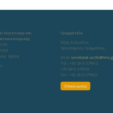
α Λογιστικής και
Γραμματεία
ατοοικονομικής
Χήτας Ευάγγελος
1939
Προϊστάμενος Γραμματείας
71004
λειο Κρήτης
email:
secretariat-accfin@hmu.g
Τηλ.: +30 2810 379612
ς:
+30 2810 379629
Fax :
+30 2810 379625
Επικοινωνία