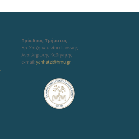
Πρόεδρος Τμήματος
Δρ. Χατζηαντωνίου Ιωάννης
Αναπληρωτής Καθηγητής
e-mail:
yanhatzi@hmu.gr
r