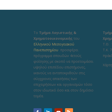
Το
Τμήμα Λογιστικής &
Τμήμ
Χρηματοοικονομικής
του
Χρημ
Ελληνικού Μεσογειακού
Τ.Θ. 
Πανεπιστημίου
προσφέρει
Τ.Κ. 
πρόγραμμα σπουδών 4ετούς
Ηράκ
φοίτησης με σκοπό να προετοιμάσει
Χάρτη
υψηλού επιπέδου επιστήμονες,
ικανούς να ανταποκριθούν στις
σύγχρονες απαιτήσεις των
επιχειρήσεων και οργανισμών τόσο
στον ιδιωτικό όσο και στον δημόσιο
τομέα.