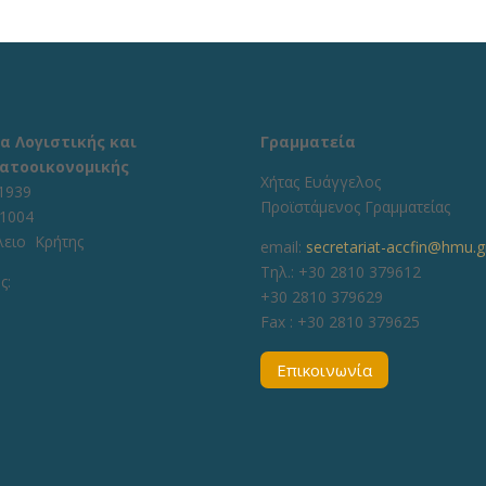
α Λογιστικής και
Γραμματεία
ατοοικονομικής
Χήτας Ευάγγελος
1939
Προϊστάμενος Γραμματείας
71004
λειο Κρήτης
email:
secretariat-accfin@hmu.g
Τηλ.: +30 2810 379612
ς:
+30 2810 379629
Fax :
+30 2810 379625
Επικοινωνία