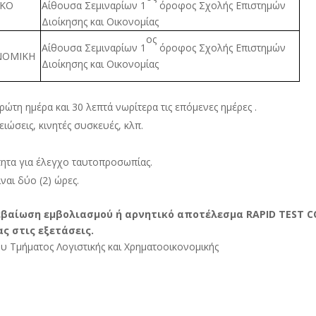
ΙΚΟ
Αίθουσα Σεμιναρίων 1
όροφος Σχολής Επιστημών
Διοίκησης και Οικονομίας
ος
Αίθουσα Σεμιναρίων 1
όροφος Σχολής Επιστημών
ΝΟΜΙΚΗ
Διοίκησης και Οικονομίας
τη ημέρα και 30 λεπτά νωρίτερα τις επόμενες ημέρες .
ιώσεις, κινητές συσκευές, κλπ.
τητα για έλεγχο ταυτοπροσωπίας.
ναι δύο (2) ώρες.
εβαίωση εμβολιασμού ή αρνητικό αποτέλεσμα
RAPID
TEST
C
ς στις εξετάσεις.
ου Τμήματος Λογιστικής και Χρηματοοικονομικής