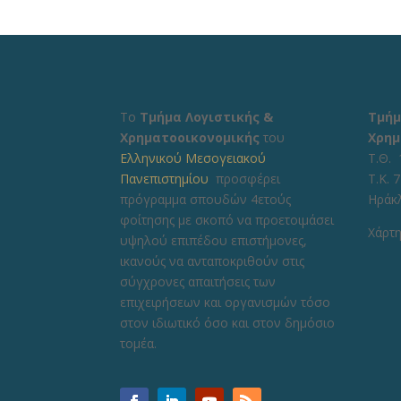
Το
Τμήμα Λογιστικής &
Τμήμ
Χρηματοοικονομικής
του
Χρημ
Ελληνικού Μεσογειακού
Τ.Θ. 
Πανεπιστημίου
προσφέρει
Τ.Κ. 
πρόγραμμα σπουδών 4ετούς
Ηράκ
φοίτησης με σκοπό να προετοιμάσει
Χάρτη
υψηλού επιπέδου επιστήμονες,
ικανούς να ανταποκριθούν στις
σύγχρονες απαιτήσεις των
επιχειρήσεων και οργανισμών τόσο
στον ιδιωτικό όσο και στον δημόσιο
τομέα.