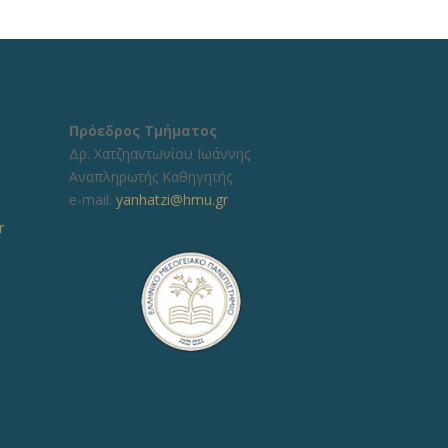
Πρόεδρος Τμήματος
Δρ. Χατζηαντωνίου Ιωάννης
Αναπληρωτής Καθηγητής
e-mail:
yanhatzi@hmu.gr
r