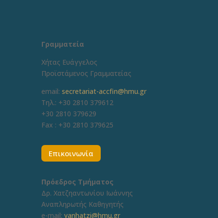
Γραμματεία
Χήτας Ευάγγελος
Προϊστάμενος Γραμματείας
email:
secretariat-accfin@hmu.gr
Τηλ.: +30 2810 379612
+30 2810 379629
Fax :
+30 2810 379625
Επικοινωνία
Πρόεδρος Τμήματος
Δρ. Χατζηαντωνίου Ιωάννης
Αναπληρωτής Καθηγητής
e-mail:
yanhatzi@hmu.gr