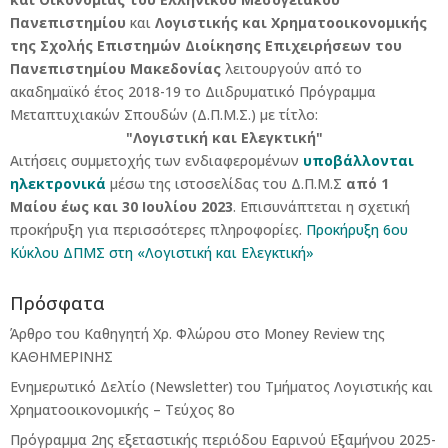
Πανεπιστημίου
και
Λογιστικής και Χρηματοοικονομικής
της Σχολής Επιστημών Διοίκησης Επιχειρήσεων του
Πανεπιστημίου Μακεδονίας
λειτουργούν από το
ακαδημαϊκό έτος 2018-19 το Διιδρυματικό Πρόγραμμα
Μεταπτυχιακών Σπουδών (Δ.Π.Μ.Σ.) με τίτλο:
"Λογιστική και Ελεγκτική"
Αιτήσεις συμμετοχής των ενδιαφερομένων
υποβάλλονται
ηλεκτρονικά
μέσω της ιστοσελίδας του Δ.Π.Μ.Σ
από 1
Μαίου έως και 30 Ιουλίου 2023
. Επισυνάπτεται η σχετική
προκήρυξη για περισσότερες πληροφορίες.
Προκήρυξη 6ου
Κύκλου ΔΠΜΣ στη «Λογιστική και Ελεγκτική»
Πρόσφατα
Άρθρο του Καθηγητή Χρ. Φλώρου στο Money Review της
ΚΑΘΗΜΕΡΙΝΗΣ
Ενημερωτικό Δελτίο (Newsletter) του Τμήματος Λογιστικής και
Χρηματοοικονομικής – Τεύχος 8ο
Πρόγραμμα 2ης εξεταστικής περιόδου Eαρινού Eξαμήνου 2025-