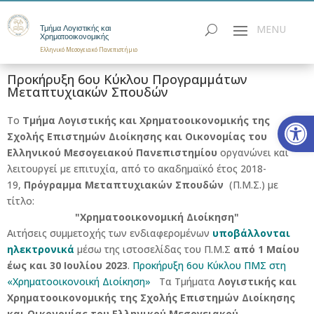
Τμήμα Λογιστικής και
Χρηματοοικονομικής
Ελληνικό Μεσογειακό Πανεπιστήμιο
Προκήρυξη 6ου Κύκλου Προγραμμάτων
Μεταπτυχιακών Σπουδών
Ανοίξτε
Το
Τμήμα
Λογιστικής και Χρηματοοικονομικής της
Σχολής Επιστημών Διοίκησης και Οικονομίας του
Ελληνικού Μεσογειακού Πανεπιστημίου
οργανώνει και
λειτουργεί με επιτυχία, από το ακαδημαϊκό έτος 2018-
19,
Πρόγραμμα Μεταπτυχιακών Σπουδών
(Π.Μ.Σ.) με
τίτλο:
"Χρηματοοικονομική Διοίκηση"
Αιτήσεις συμμετοχής των ενδιαφερομένων
υποβάλλονται
ηλεκτρονικά
μέσω της ιστοσελίδας του Π.Μ.Σ
από 1 Μαίου
έως και 30 Ιουλίου 2023
.
Προκήρυξη 6ου Κύκλου ΠΜΣ στη
«Χρηματοοικονοική Διοίκηση»
Τα Τμήματα
Λογιστικής και
Χρηματοοικονομικής της Σχολής Επιστημών Διοίκησης
και Οικονομίας του Ελληνικού Μεσογειακού