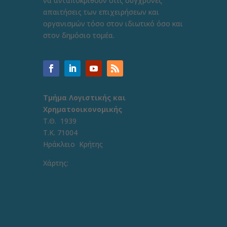
να ανταποκριθούν στις σύγχρονες
απαιτήσεις των επιχειρήσεων και
οργανισμών τόσο στον ιδιωτικό όσο και
στον δημόσιο τομέα.
Τμήμα Λογιστικής και
Χρηματοοικονομικής
Τ.Θ. 1939
Τ.Κ. 71004
Ηράκλειο Κρήτης
Χάρτης: