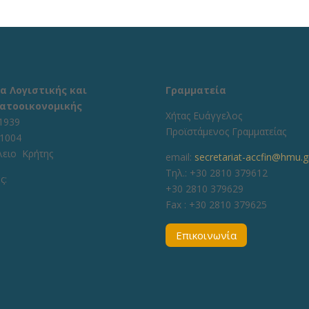
α Λογιστικής και
Γραμματεία
ατοοικονομικής
Χήτας Ευάγγελος
1939
Προϊστάμενος Γραμματείας
71004
λειο Κρήτης
email:
secretariat-accfin@hmu.g
Τηλ.: +30 2810 379612
ς:
+30 2810 379629
Fax :
+30 2810 379625
Επικοινωνία