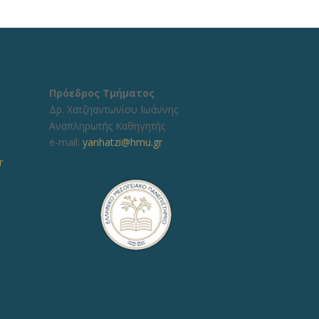
Πρόεδρος Τμήματος
Δρ. Χατζηαντωνίου Ιωάννης
Αναπληρωτής Καθηγητής
e-mail:
yanhatzi@hmu.gr
r