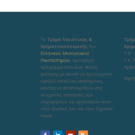
Το
Τμήμα Λογιστικής &
Τμήμ
Χρηματοοικονομικής
του
Χρημ
Ελληνικού Μεσογειακού
Τ.Θ. 
Πανεπιστημίου
προσφέρει
Τ.Κ. 
πρόγραμμα σπουδών 4ετούς
Ηράκ
φοίτησης με σκοπό να προετοιμάσει
Χάρτη
υψηλού επιπέδου επιστήμονες,
ικανούς να ανταποκριθούν στις
σύγχρονες απαιτήσεις των
επιχειρήσεων και οργανισμών τόσο
στον ιδιωτικό όσο και στον δημόσιο
τομέα.