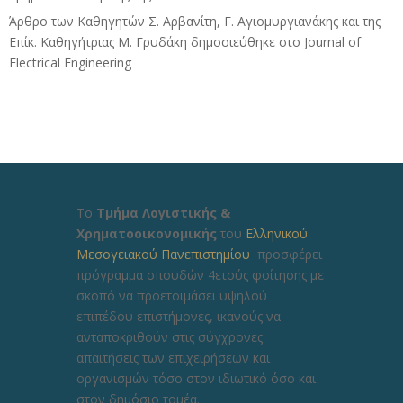
Άρθρο των Καθηγητών Σ. Αρβανίτη, Γ. Αγιομυργιανάκης και της
Επίκ. Καθηγήτριας Μ. Γρυδάκη δημοσιεύθηκε στο Journal of
Electrical Engineering
Το
Τμήμα Λογιστικής &
Χρηματοοικονομικής
του
Ελληνικού
Μεσογειακού Πανεπιστημίου
προσφέρει
πρόγραμμα σπουδών 4ετούς φοίτησης με
σκοπό να προετοιμάσει υψηλού
επιπέδου επιστήμονες, ικανούς να
ανταποκριθούν στις σύγχρονες
απαιτήσεις των επιχειρήσεων και
οργανισμών τόσο στον ιδιωτικό όσο και
στον δημόσιο τομέα.