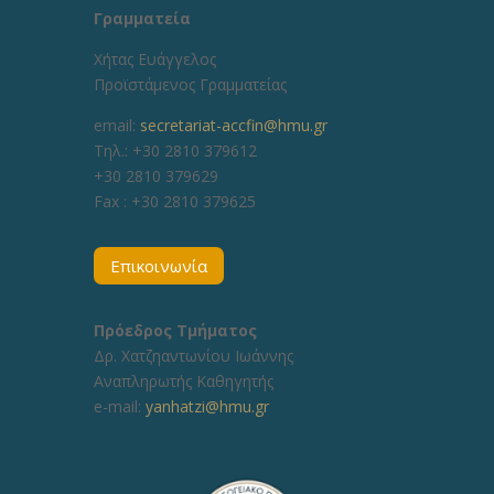
Γραμματεία
Χήτας Ευάγγελος
Προϊστάμενος Γραμματείας
email:
secretariat-accfin@hmu.gr
Τηλ.: +30 2810 379612
+30 2810 379629
Fax :
+30 2810 379625
Επικοινωνία
Πρόεδρος Τμήματος
Δρ. Χατζηαντωνίου Ιωάννης
Αναπληρωτής Καθηγητής
e-mail:
yanhatzi@hmu.gr