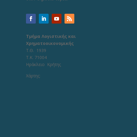
Τμήμα Λογιστικής και
Χρηματοοικονομικής
Τ.Θ. 1939
Τ.Κ. 71004
Ηράκλειο Κρήτης
Χάρτης: