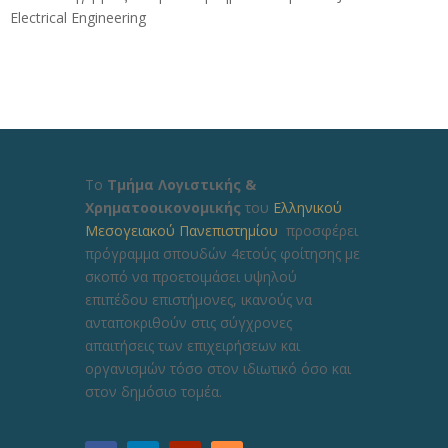
Electrical Engineering
Το
Τμήμα Λογιστικής &
Χρηματοοικονομικής
του
Ελληνικού
Μεσογειακού Πανεπιστημίου
προσφέρει
πρόγραμμα σπουδών 4ετούς φοίτησης με
σκοπό να προετοιμάσει υψηλού
επιπέδου επιστήμονες, ικανούς να
ανταποκριθούν στις σύγχρονες
απαιτήσεις των επιχειρήσεων και
οργανισμών τόσο στον ιδιωτικό όσο και
στον δημόσιο τομέα.