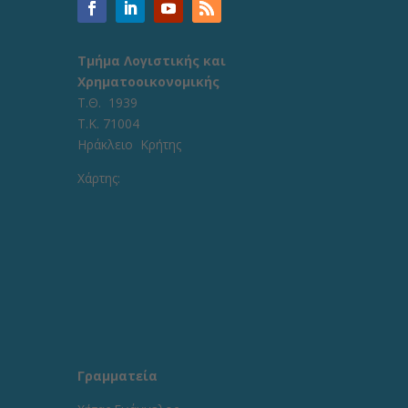
Τμήμα Λογιστικής και
Χρηματοοικονομικής
Τ.Θ. 1939
Τ.Κ. 71004
Ηράκλειο Κρήτης
Χάρτης:
Γραμματεία