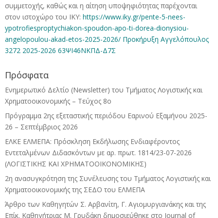
συμμετοχής, καθώς και η αίτηση υποψηφιότητας παρέχονται
στον ιστοχώρο του ΙΚΥ:
https://www.iky.gr/pente-5-nees-
ypotrofiesproptychiakon-spoudon-apo-ti-dorea-dionysiou-
angelopoulou-akad-etos-2025-2026/
Προκήρυξη Αγγελόπουλος
3272 2025-2026 63ΨΙ46ΝΚΠΔ-Δ7Σ
Πρόσφατα
Ενημερωτικό Δελτίο (Newsletter) του Τμήματος Λογιστικής και
Χρηματοοικονομικής – Τεύχος 8ο
Πρόγραμμα 2ης εξεταστικής περιόδου Eαρινού Eξαμήνου 2025-
26 – Σεπτέμβριος 2026
ΕΛΚΕ ΕΛΜΕΠΑ: Πρόσκληση Εκδήλωσης Ενδιαφέροντος
Εντεταλμένων Διδασκόντων με αρ. πρωτ. 1814/23-07-2026
(ΛΟΓΙΣΤΙΚΗΣ ΚΑΙ ΧΡΗΜΑΤΟΟΙΚΟΝΟΜΙΚΗΣ)
2η ανασυγκρότηση της Συνέλευσης του Τμήματος Λογιστικής και
Χρηματοοικονομικής της ΣΕΔΟ του ΕΛΜΕΠΑ
Άρθρο των Καθηγητών Σ. Αρβανίτη, Γ. Αγιομυργιανάκης και της
Επίκ. Καθηγήτριας Μ. Γρυδάκη δημοσιεύθηκε στο Journal of