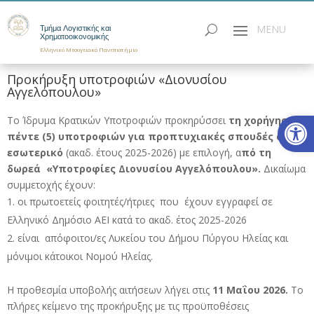
Τμήμα Λογιστικής και
Χρηματοοικονομικής
Ελληνικό Μεσογειακό Πανεπιστήμιο
Προκήρυξη υποτροφιών «Διονυσίου
Αγγελόπουλου»
Ανοίξτε
Το Ίδρυμα Κρατικών Υποτροφιών προκηρύσσει
τη χορήγηση
πέντε (5) υποτροφιών για προπτυχιακές σπουδές στο
εσωτερικό
(ακαδ. έτους 2025-2026) με επιλογή, α
πό τη
δωρεά «Υποτροφίες Διονυσίου Αγγελόπουλου».
Δικαίωμα
συμμετοχής έχουν:
οι πρωτοετείς φοιτητές/ήτριες που έχουν εγγραφεί σε
Ελληνικό Δημόσιο ΑΕΙ κατά το ακαδ. έτος 2025-2026
είναι απόφοιτοι/ες Λυκείου του Δήμου Πύργου Ηλείας και
μόνιμοι κάτοικοι Νομού Ηλείας.
H προθεσμία υποβολής αιτήσεων λήγει στις
11 Μαΐου 2026.
Το
πλήρες κείμενο της προκήρυξης με τις προϋποθέσεις