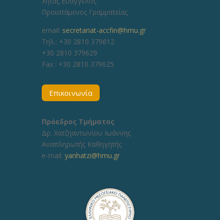
Χήτας Ευάγγελος
Προϊστάμενος Γραμματείας
email:
secretariat-accfin@hmu.gr
Τηλ.: +30 2810 379612
+30 2810 379629
Fax :
+30 2810 379625
Επικοινωνία
Πρόεδρος Τμήματος
Δρ. Χατζηαντωνίου Ιωάννης
Αναπληρωτής Καθηγητής
e-mail:
yanhatzi@hmu.gr